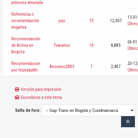
princesa amurada
Referencia o
13-01
recomendación
jojo
13
12,457
Últim
engativa
Recomendación
06-01
de Activa en
Tswarrior
10
8,885
Últim
Bogota
Recomendacion
20-12
Anonimo2803
1
2,407
por teusaquillo
Últim
Versión para impresión
Suscribirse a este tema
Salto de foro: