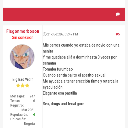
Fisgonmorboson
21-05-2026, 05:47 PM
#5
Sin conexión
Mis perros cuando yo estaba de novio con una
nenita
Y me quedaba allá a dormir hasta 3 veces por
semana
Tomaba furumbao
Cuando sentía bajito el apetito sexual
Big Bad Wolf
Me ayudaba a tener erección firme y retarda la
eyaculación
Elegante esa pastilla
Mensajes:
247
Temas:
6
Sex, drugs and fecal gore
Registro:
Mar 2021
Reputación:
4
Ubicación:
Bogotá