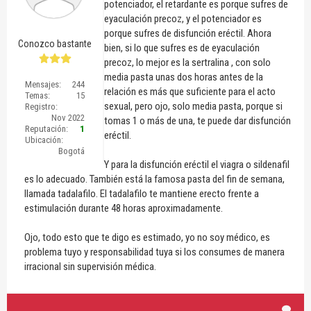
potenciador, el retardante es porque sufres de
eyaculación precoz, y el potenciador es
porque sufres de disfunción eréctil. Ahora
Conozco bastante
bien, si lo que sufres es de eyaculación
precoz, lo mejor es la sertralina , con solo
media pasta unas dos horas antes de la
Mensajes:
244
relación es más que suficiente para el acto
Temas:
15
sexual, pero ojo, solo media pasta, porque si
Registro:
Nov 2022
tomas 1 o más de una, te puede dar disfunción
Reputación:
1
eréctil.
Ubicación:
Bogotá
Y para la disfunción eréctil el viagra o sildenafil
es lo adecuado. También está la famosa pasta del fin de semana,
llamada tadalafilo. El tadalafilo te mantiene erecto frente a
estimulación durante 48 horas aproximadamente.
Ojo, todo esto que te digo es estimado, yo no soy médico, es
problema tuyo y responsabilidad tuya si los consumes de manera
irracional sin supervisión médica.