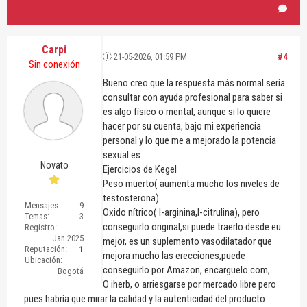
Carpi
21-05-2026, 01:59 PM
#4
Sin conexión
Bueno creo que la respuesta más normal sería
consultar con ayuda profesional para saber si
es algo físico o mental, aunque si lo quiere
hacer por su cuenta, bajo mi experiencia
personal y lo que me a mejorado la potencia
sexual es
Novato
Ejercicios de Kegel
Peso muerto( aumenta mucho los niveles de
testosterona)
Mensajes:
9
Oxido nítrico( l-arginina,l-citrulina), pero
Temas:
3
conseguirlo original,si puede traerlo desde eu
Registro:
Jan 2025
mejor, es un suplemento vasodilatador que
Reputación:
1
mejora mucho las erecciones,puede
Ubicación:
conseguirlo por Amazon, encarguelo.com,
Bogotá
O iherb, o arriesgarse por mercado libre pero
pues habría que mirar la calidad y la autenticidad del producto