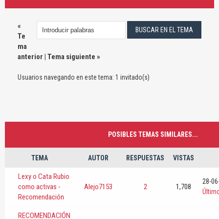
«
Te
ma
anterior
|
Tema siguiente
»
Usuarios navegando en este tema: 1 invitado(s)
POSIBLES TEMAS SIMILARES...
TEMA
AUTOR
RESPUESTAS
VISTAS
Lexy o Cata Rubio
28-06
como activas -
Alejo7153
2
1,708
Últim
Recomendación
RECOMENDACIÓN