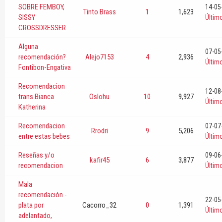
SOBRE FEMBOY,
14-05
Tinto Brass
1
1,623
SISSY
Últim
CROSSDRESSER
Alguna
07-05
recomendación?
Alejo7153
4
2,936
Últim
Fontibon-Engativa
Recomendacion
12-08
trans Bianca
Oslohu
10
9,927
Últim
Katherina
Recomendacion
07-07
Rrodri
9
5,206
entre estas bebes
Últim
Reseñas y/o
09-06
kafir45
6
3,877
recomendacion
Últim
Mala
recomendación -
22-05
plata por
Cacorro_32
0
1,391
Últim
adelantado,