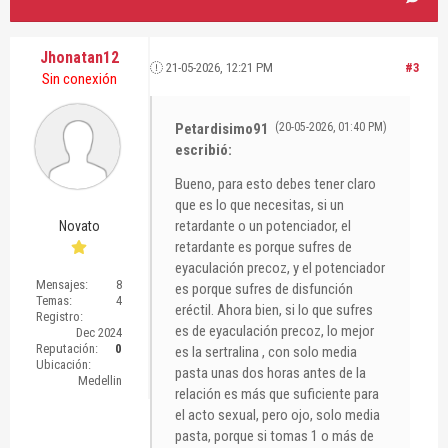
Jhonatan12
21-05-2026, 12:21 PM
#3
Sin conexión
Petardisimo91
(20-05-2026, 01:40 PM)
escribió:
Bueno, para esto debes tener claro
que es lo que necesitas, si un
retardante o un potenciador, el
Novato
retardante es porque sufres de
eyaculación precoz, y el potenciador
Mensajes:
8
es porque sufres de disfunción
Temas:
4
eréctil. Ahora bien, si lo que sufres
Registro:
es de eyaculación precoz, lo mejor
Dec 2024
Reputación:
0
es la sertralina , con solo media
Ubicación:
pasta unas dos horas antes de la
Medellin
relación es más que suficiente para
el acto sexual, pero ojo, solo media
pasta, porque si tomas 1 o más de