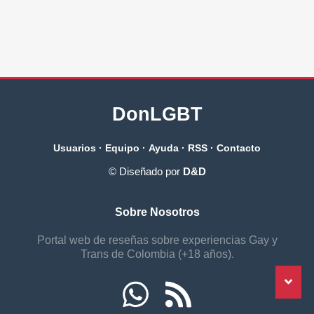
DonLGBT
Usuarios
·
Equipo
·
Ayuda
·
RSS
·
Contacto
© Diseñado por
D&D
Sobre Nosotros
Portal web de reseñas sobre experiencias Gay y
Trans de Colombia (+18 años).