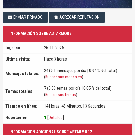
ENVIAR PRIVADO
AGREGAR REPUTACIÓN
INFORMACIÓN SOBRE ASTARMOR2
Ingresó:
26-11-2025
Última visita:
Hace 3 horas
24 (0.1 mensajes por día | 0.04 % del total)
Mensajes totales:
(
Buscar sus mensajes
)
7 (0.03 temas por día | 0.05 % del total)
Temas totales:
(
Buscar sus temas
)
Tiempo en línea:
14 Horas, 48 Minutos, 13 Segundos
Reputación:
1
[
Detalles
]
INFORMACIÓN ADICIONAL SOBRE ASTARMOR2