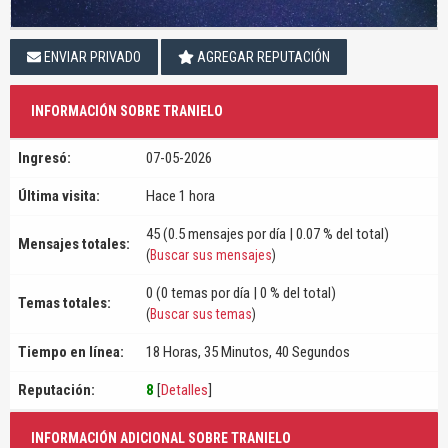
ENVIAR PRIVADO
AGREGAR REPUTACIÓN
INFORMACIÓN SOBRE TRANIELO
Ingresó:
07-05-2026
Última visita:
Hace 1 hora
45 (0.5 mensajes por día | 0.07 % del total)
Mensajes totales:
(
Buscar sus mensajes
)
0 (0 temas por día | 0 % del total)
Temas totales:
(
Buscar sus temas
)
Tiempo en línea:
18 Horas, 35 Minutos, 40 Segundos
Reputación:
8
[
Detalles
]
INFORMACIÓN ADICIONAL SOBRE TRANIELO