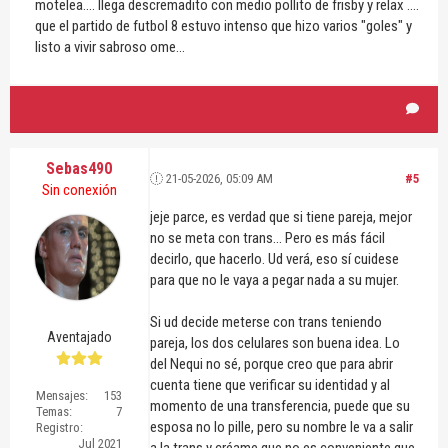
motelea.... llega descremadito con medio pollito de frisby y relax ....
que el partido de futbol 8 estuvo intenso que hizo varios "goles" y
listo a vivir sabroso ome...
Sebas490
21-05-2026, 05:09 AM
#5
Sin conexión
jeje parce, es verdad que si tiene pareja, mejor
no se meta con trans... Pero es más fácil
decirlo, que hacerlo. Ud verá, eso sí cuidese
para que no le vaya a pegar nada a su mujer.
Si ud decide meterse con trans teniendo
Aventajado
pareja, los dos celulares son buena idea. Lo
del Nequi no sé, porque creo que para abrir
cuenta tiene que verificar su identidad y al
Mensajes:
153
momento de una transferencia, puede que su
Temas:
7
esposa no lo pille, pero su nombre le va a salir
Registro:
Jul 2021
a la trans y créame que no es conveniente que