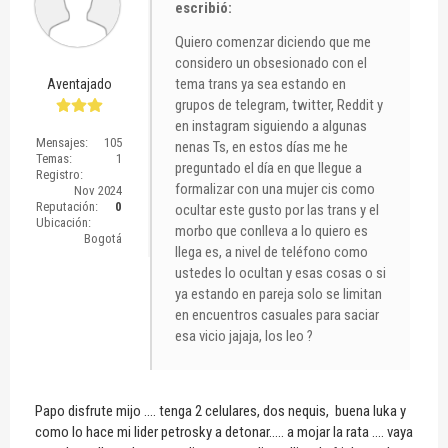
escribió:
Quiero comenzar diciendo que me
considero un obsesionado con el
tema trans ya sea estando en
Aventajado
grupos de telegram, twitter, Reddit y
en instagram siguiendo a algunas
Mensajes:
105
nenas Ts, en estos días me he
Temas:
1
preguntado el día en que llegue a
Registro:
formalizar con una mujer cis como
Nov 2024
Reputación:
0
ocultar este gusto por las trans y el
Ubicación:
morbo que conlleva a lo quiero es
Bogotá
llega es, a nivel de teléfono como
ustedes lo ocultan y esas cosas o si
ya estando en pareja solo se limitan
en encuentros casuales para saciar
esa vicio jajaja, los leo ?
Papo disfrute mijo .... tenga 2 celulares, dos nequis, buena luka y
como lo hace mi lider petrosky a detonar..... a mojar la rata .... vaya