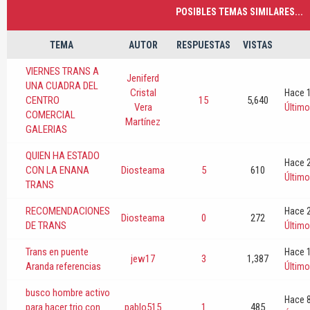
POSIBLES TEMAS SIMILARES...
TEMA
AUTOR
RESPUESTAS
VISTAS
VIERNES TRANS A
Jeniferd
UNA CUADRA DEL
Cristal
Hace 
CENTRO
15
5,640
Vera
Últim
COMERCIAL
Martínez
GALERIAS
QUIEN HA ESTADO
Hace 
CON LA ENANA
Diosteama
5
610
Últim
TRANS
RECOMENDACIONES
Hace 2
Diosteama
0
272
DE TRANS
Últim
Trans en puente
Hace 
jew17
3
1,387
Aranda referencias
Últim
busco hombre activo
Hace 8
para hacer trio con
pablo515
1
485