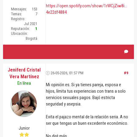
https://open.spotify.com/show/1rWCjZiw8i...
Mensajes:
153
4e22df4884
Temas:
7
Registro:
Jul 2021
Reputación:
1
Ubicación:
Bogotá
Jeniferd Cristal
26-05-2026, 01:57 PM
#9
Vera Martínez
En línea
Mi opinión es. Si ya tienes pareja, esposa e
hijos, límita tus experiencias con trans a solo
servicios sexuales pagos. Bajó estricta
seguridad y asepsia.
Evita el pajazo mental de la relación seria. A no
ser que tengas un buen excedente económico.
Junior
No diré más.