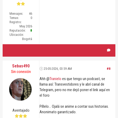
Mensajes:
46
Temas:
0
Registro:
May 2026
Reputación:
8
Ubicación:
Bogotá
Sebas490
25-05-2026, 03:59 AM
#8
Sin conexión
Ahh @
Tranielo
es que tengo un podcast, se
llama así: Transvestidores y le abrí canal de
Telegram, pero no me dejó poner el link aquí en
el foro
Píllelo... Ojalá se anime a contar sus historias.
Aventajado
Anonimato garantizado.