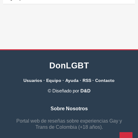
DonLGBT
Usuarios
·
Equipo
·
Ayuda
·
RSS
·
Contacto
© Diseñado por
D&D
Sobre Nosotros
Portal web de reseñas sobre experiencias Gay y
Trans de Colombia (+18 años).