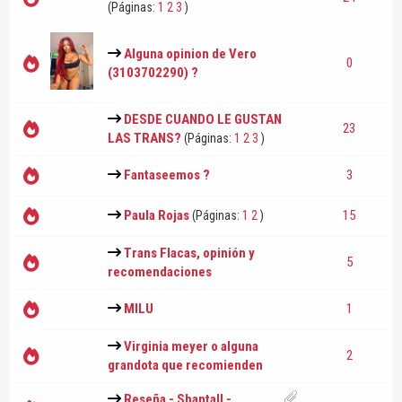
(Páginas:
1
2
3
)
Alguna opinion de Vero
0
(3103702290) ?
DESDE CUANDO LE GUSTAN
23
LAS TRANS?
(Páginas:
1
2
3
)
Fantaseemos ?
3
Paula Rojas
15
(Páginas:
1
2
)
Trans Flacas, opinión y
5
recomendaciones
MILU
1
Virginia meyer o alguna
2
grandota que recomienden
Reseña - Shantall -