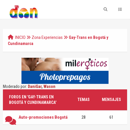
INICIO
Zona Experiencias
Gay-Trans en Bogotá y
Cundinamarca
Moderado por:
DaniGar
,
Wason
FOROS EN 'GAY-TRANS EN
TEMAS
MENSAJES
BOGOTÁ Y CUNDINAMARCA'
Auto-promociones Bogotá
28
61