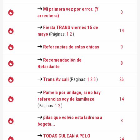
Mi primera vez por error. (Y
0
arrechera)
Fiesta TRANS viernes 15 de
14
mayo
(Páginas:
1
2
)
Referencias de estas chicas
0
Recomendación de
8
Retardante
Trans Av cali
26
(Páginas:
1
2
3
)
Pamela por unilago, si no hay
referencias voy de kamikaze
14
(Páginas:
1
2
)
pilas que volvio esta ladrona a
3
bogota...
TODAS CULEAN A PELO
24