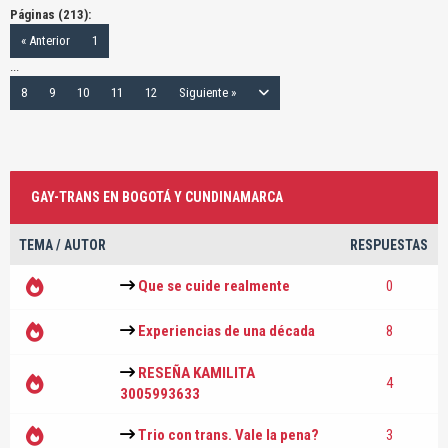
Páginas (213):
« Anterior
1
...
8
9
10
11
12
Siguiente »
GAY-TRANS EN BOGOTÁ Y CUNDINAMARCA
TEMA
/
AUTOR
RESPUESTAS
Que se cuide realmente
0
Experiencias de una década
8
RESEÑA KAMILITA
4
3005993633
Trio con trans. Vale la pena?
3