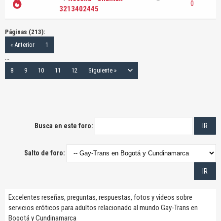
0
3213402445
Páginas (213):
« Anterior
1
...
8
9
10
11
12
Siguiente »
Busca en este foro:
Salto de foro:
Excelentes reseñas, preguntas, respuestas, fotos y videos sobre
servicios eróticos para adultos relacionado al mundo Gay-Trans en
Bogotá y Cundinamarca