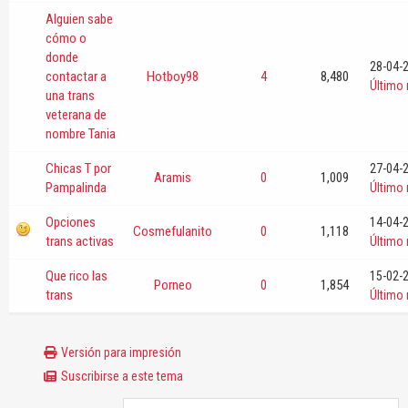
Alguien sabe
cómo o
donde
28-04-
contactar a
Hotboy98
4
8,480
Último
una trans
veterana de
nombre Tania
Chicas T por
27-04-
Aramis
0
1,009
Pampalinda
Último
Opciones
14-04-
Cosmefulanito
0
1,118
trans activas
Último
Que rico las
15-02-
Porneo
0
1,854
trans
Último
Versión para impresión
Suscribirse a este tema