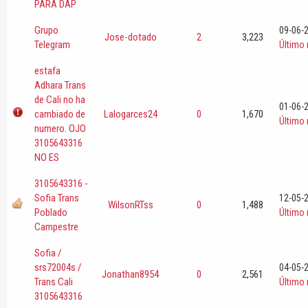
PARA DAP
Grupo
09-06-
Jose-dotado
2
3,223
Telegram
Último
estafa
Adhara Trans
de Cali no ha
01-06-
cambiado de
Lalogarces24
0
1,670
Último
numero. OJO
3105643316
NO ES
3105643316 -
Sofia Trans
12-05-
WilsonRTss
0
1,488
Poblado
Último
Campestre
Sofia /
srs72004s /
04-05-
Jonathan8954
0
2,561
Trans Cali
Último
3105643316