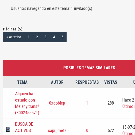
Usuarios navegando en este tema: 1 invitado(s)
Páginas (5):
« Anterior
1
2
3
4
5
POSIBLES TEMAS SIMILARES...
TEMA
AUTOR
RESPUESTAS
VISTAS
Alguien ha
estado con
Hace 2 
0xdoblep
1
288
Melany trans?
Último
(3002455579)
BUSCA DE
15-07-
ACTIVOS
capi_meta
0
522
Último