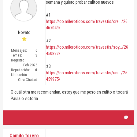
semana y quiero probar culitos nuevos
#1
https://co.mileroticos.com/travestis/cre.../26
467049/
Novato
#2
https://co.mileroticos.com/travestis/soy.../26
Mensajes:
6
450892/
Temas:
3
Registro:
Feb 2025
#3
Reputación:
0
https://co.mileroticos.com/travestis/uni.../25
Ubicación:
459975/
Otra Ciudad
O cuál otra me recomiendan, estoy que me peso en culito o tocará
Paula o victoria
Camilo forero