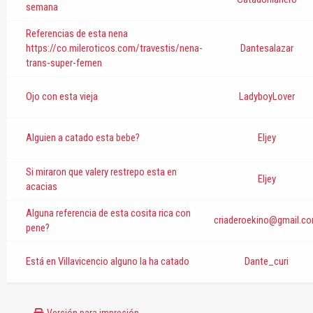
semana
Referencias de esta nena
https://co.mileroticos.com/travestis/nena-
Dantesalazar
trans-super-femen
Ojo con esta vieja
LadyboyLover
Alguien a catado esta bebe?
Eljey
Si miraron que valery restrepo esta en
Eljey
acacias
Alguna referencia de esta cosita rica con
criaderoekino@gmail.c
pene?
Está en Villavicencio alguno la ha catado
Dante_curi
Versión para impresión