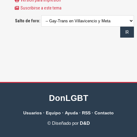
Suscribirse a este tema
Salto de foro:
DonLGBT
Usuarios
·
Equipo
·
Ayuda
·
RSS
·
Contacto
© Diseñado por
D&D