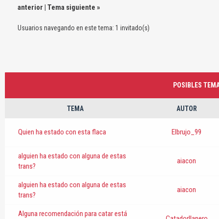
anterior
|
Tema siguiente
»
Usuarios navegando en este tema: 1 invitado(s)
POSIBLES TEMA
TEMA
AUTOR
Quien ha estado con esta flaca
Elbrujo_99
alguien ha estado con alguna de estas
aiacon
trans?
alguien ha estado con alguna de estas
aiacon
trans?
Alguna recomendación para catar está
Catadorllanero