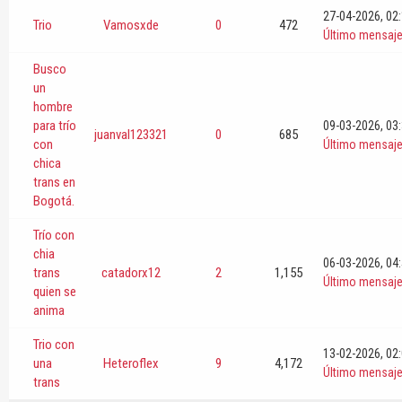
27-04-2026, 02
Trio
Vamosxde
0
472
Último mensaj
Busco
un
hombre
para trío
09-03-2026, 03
juanval123321
0
685
con
Último mensaj
chica
trans en
Bogotá.
Trío con
chia
06-03-2026, 04
trans
catadorx12
2
1,155
Último mensaj
quien se
anima
Trio con
13-02-2026, 02
una
Heteroflex
9
4,172
Último mensaj
trans