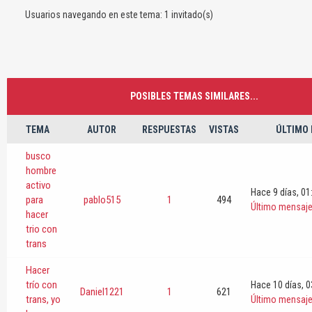
Usuarios navegando en este tema: 1 invitado(s)
POSIBLES TEMAS SIMILARES...
TEMA
AUTOR
RESPUESTAS
VISTAS
ÚLTIMO
busco
hombre
activo
Hace 9 días
, 0
para
pablo515
1
494
Último mensaj
hacer
trio con
trans
Hacer
trío con
Hace 10 días
, 
Daniel1221
1
621
trans, yo
Último mensaj