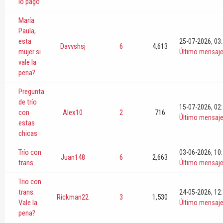
lo pago
María
Paula,
esta
25-07-2026, 03
Davvshsj
6
4,613
mujer si
Último mensaj
vale la
pena?
Pregunta
de trío
15-07-2026, 02
con
Alex10
2
716
Último mensaj
estas
chicas
Trío con
03-06-2026, 10
Juan148
6
2,663
trans
Último mensaj
Trio con
trans.
24-05-2026, 12
Rickman22
3
1,530
Vale la
Último mensaj
pena?