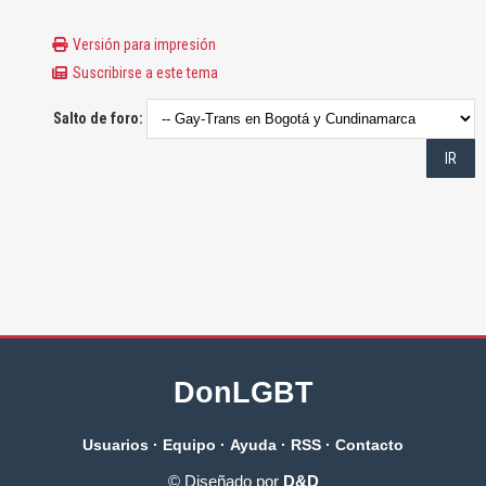
Versión para impresión
Suscribirse a este tema
Salto de foro:
DonLGBT
Usuarios
·
Equipo
·
Ayuda
·
RSS
·
Contacto
© Diseñado por
D&D