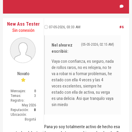
New Ass Tester
07-05-2026, 03:33 AM
#6
Sin conexión
Nel alvarez
(05-05-2026, 02:15 AM)
escribió:
Vaya con confianza, es seguro, nada
de rollos raros, no es relojera, no te
va a robar ni a formar problemas, he
Novato
estado con ella 4 veces y las 4
veces excelentes, siempre he
Mensajes:
8
estado con ella de activa, su verga
Temas:
3
es una delicia. Asi que tranquilo vaya
Registro:
sin miedo
May 2026
Reputación:
0
Ubicación:
Bogotá
Pana yo soy totalmente activo de hecho esa