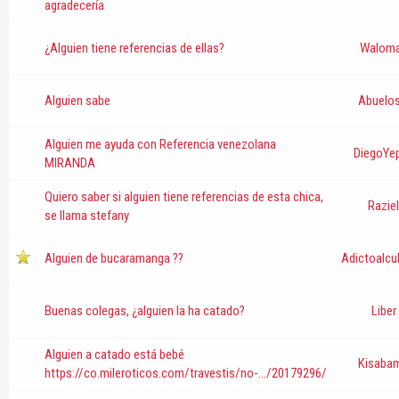
agradecería
¿Alguien tiene referencias de ellas?
Walom
Alguien sabe
Abuelos
Alguien me ayuda con Referencia venezolana
DiegoYe
MIRANDA
Quiero saber si alguien tiene referencias de esta chica,
Raziel
se llama stefany
Alguien de bucaramanga ??
Adictoalcu
Buenas colegas, ¿alguien la ha catado?
Liber
Alguien a catado está bebé
Kisaba
https://co.mileroticos.com/travestis/no-.../20179296/