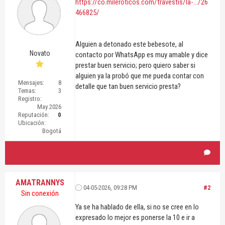
https://co.mileroticos.com/travestis/la-.../26
466825/
Alguien a detonado este bebesote, al
Novato
contacto por WhatsApp es muy amable y dice
prestar buen servicio; pero quiero saber si
alguien ya la probó que me pueda contar con
Mensajes:
8
detalle que tan buen servicio presta?
Temas:
3
Registro:
May 2026
Reputación:
0
Ubicación:
Bogotá
AMATRANNYS
04-05-2026, 09:28 PM
#2
Sin conexión
Ya se ha hablado de ella, si no se cree en lo
expresado lo mejor es ponerse la 10 e ir a