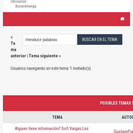
Ubicación:
Bucaramanga
«
Te
ma
anterior
|
Tema siguiente
»
Usuarios navegando en este tema: 1 invitado(s)
POSIBLES TEMAS S
TEMA
AUTO
Alguien tiene información? Sofi Vargas Les
GustaveFla