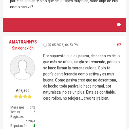
parte de adelante pido que se la tapen muy bien, sabe algo de ella
como pasiva?
AMATRANNYS
07-05-2026, 04:53 PM
#7
Sin conexión
Por supuesto que es pasiva, de hecho es de lo
que más se ufana, un qlazo tremendo, por eso
se hace llamar la morena culona. Solo te
podría dar referencia como activa y es muy
buena. Como pasiva creo que no desentona,
de hecho toda pasiva lo hace normal, por
Añejado
naturaleza, no es un plus. Esta es confiable,
cero rollos, no relojera... creo te irá bien.
Mensajes:
342
Temas:
5
Registro:
Jun 2024
Reputación:
4