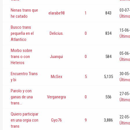
Nenas trans que
03-07
elarabe98
1
843
he catado
Últim
Busco trans
15-06
pequeña en el
Delicius.
0
834
Últim
Atlantico
Morbo sobre
05-06
trans o con
Juanqui
0
584
Últim
Heteros
Encuentro Trans
30-05
McSex
5
5,135
y bi
Últim
Parolo y con
27-05
ganas de una
Verganegra
0
556
Últim
trans...
Quiero participar
22-05
en una orgia con
Gyo76
9
3,886
Últim
trans