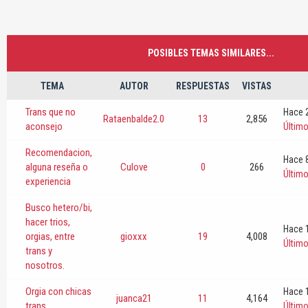
POSIBLES TEMAS SIMILARES...
TEMA
AUTOR
RESPUESTAS
VISTAS
Trans que no
Hace 2
Rataenbalde2.0
13
2,856
aconsejo
Últim
Recomendacion,
Hace 8
alguna reseña o
Culove
0
266
Últim
experiencia
Busco hetero/bi,
hacer trios,
Hace 
orgias, entre
gioxxx
19
4,008
Últim
trans y
nosotros.
Orgia con chicas
Hace 
juanca21
11
4,164
trans
Últim