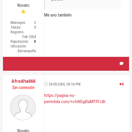
Novato
Me uno también
Mensajes:
3
Temas:
0
Registro:
Feb 2024
Reputación:
0
Ubicación:
Barranquilla
Afrodita666
26-05-2026, 05:16 PM
#6
Sin conexión
https://pagina-no-
permitida.com/+cfvNSyjRaMY3Yzdh
Novato