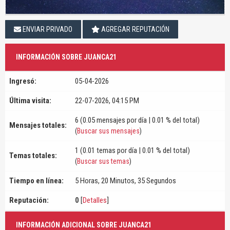
ENVIAR PRIVADO
AGREGAR REPUTACIÓN
INFORMACIÓN SOBRE JUANCA21
Ingresó:
05-04-2026
Última visita:
22-07-2026, 04:15 PM
6 (0.05 mensajes por día | 0.01 % del total)
Mensajes totales:
(
Buscar sus mensajes
)
1 (0.01 temas por día | 0.01 % del total)
Temas totales:
(
Buscar sus temas
)
Tiempo en línea:
5 Horas, 20 Minutos, 35 Segundos
Reputación:
0
[
Detalles
]
INFORMACIÓN ADICIONAL SOBRE JUANCA21