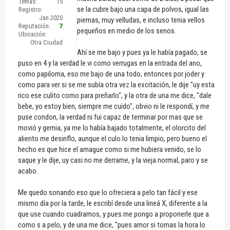
Temas:
15
se la cubre bajo una capa de polvos, igual las
Registro:
Jan 2020
piernas, muy velludas, e incluso tenia vellos
Reputación:
7
pequeños en medio de los senos.
Ubicación:
Otra Ciudad
Ahí se me bajo y pues ya le había pagado, se
puso en 4 y la verdad le vi como verrugas en la entrada del ano,
como papiloma, eso me bajo de una todo, entonces por joder y
como para ver si se me subía otra vez la excitación, le dije "uy esta
rico ese culito como para preñarlo", y la otra de una me dice, "dale
bebe, yo estoy bien, siempre me cuido", obvio ni le respondí, y me
puse condon, la verdad ni fui capaz de terminar por mas que se
movió y gemia, ya me lo había bajado totalmente, el olorcito del
aliento me desinflo, aunque el culo lo tenia limpio, pero bueno el
hecho es que hice el amague como si me hubiera venido, se lo
saque y le dije, uy casi no me derrame, y la vieja normal, paro y se
acabo.
Me quedo sonando eso que lo ofreciera a pelo tan fácil y ese
mismo día por la tarde, le escribí desde una lineá X, diferente a la
que use cuando cuadramos, y pues me pongo a proponerle que a
como s a pelo, y de una me dice, "pues amor si tomas la hora lo