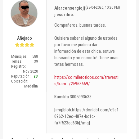
Alarconsergiojj
(28-04-2026, 10:20 PM)
j escribió:
Compañeros, buenas tardes,
Quisiera saber si alguno de ustedes
Añejado
por favor me pudiera dar
información de esta chica, estuve
Mensajes:
588
buscando y no encontré. Tiene unas
Temas:
39
tetas hermosas.
Registro:
Nov 2020
Reputación:
23
https://co.mileroticos.com/travesti
Ubicación:
s/kam.../25968669/
Medellin
Kamilita 3005993633
[img]blob:https://donlgbt.com/c9e1
0962-12ec-487e-bc1c-
fa7f523ed63b[/img]