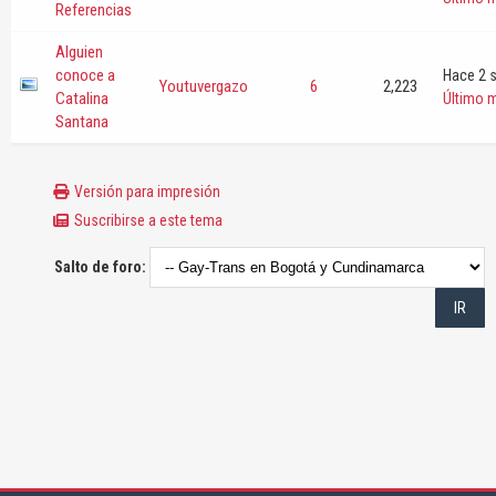
Referencias
Alguien
conoce a
Hace 2 
Youtuvergazo
6
2,223
Catalina
Último 
Santana
Versión para impresión
Suscribirse a este tema
Salto de foro: