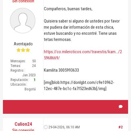
Sin conexión
Compañeros, buenas tardes,
Quisiera saber si alguno de ustedes por favor
me pudiera dar información de esta chica,
estuve buscando y no encontré. Tiene unas
tetas hermosas.
Aventajado
https://co.mileroticos.com/travestis/kam.../2
5968669/
Mensajes:
50
Temas:
24
Kamilita 3005993633
Registro:
Jan 2023
Reputación:
1
[img]blob:https://donlgbt.com/c9e10962-
Ubicación:
12ec-487e-bc1c-fa7f523ed63b[/img]
Bogotá
Culion24
29-04-2026, 06:10 AM
#2
Sin conexión