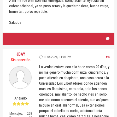
A mi me fue bien con ella, entregada, complaciente, eyacula sin
cobrar adicional, ya se puso tetas y la quedaron ricas, buena verga,
honesta... polvo repetible.
Saludos
JDAY
11-05-2026, 11:07 PM
#4
Sin conexión
La verdad estuve con ella hace como 20 días, y
no me genero mucha confianza, cuadramos, y
pues atiende en chapinero, una casa cerca a la
Universidad Los Libertadores donde atienden
mas, es flaquísima, cero cola, solo los senos
operados, mal aliento, de hecho y es en serio,
Añejado
me olio como a semen el aliento, aun así pues
la puse en oral, ahí normal, usa extensiones
porque el cabello es corto, adicional tenia
Mensajes:
268
mucha barba, casi como de 2 días, a pesar que