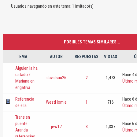
Usuarios navegando en este tema: 1 invitado(s)
POSIBLES TEMAS SIMILARES...
TEMA
AUTOR
RESPUESTAS
VISTAS
Ú
Alguien la ha
catado ?
Hace 4 d
davidsuu26
2
1,473
Mariana en
Último 
engativa
Referencia
Hace 6 d
WestHomie
1
716
de ella
Último 
Trans en
puente
Hace 6 d
jew17
3
1,337
Aranda
Último 
referencias