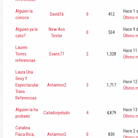
Alguien la
Hace 1 
David16
0
412
conoce
Último 
Alguien ya la
New Ass
Hace 9 d
0
534
cato?
Tester
Último 
Lauren
Hace 11
Torres
Evans77
2
1,328
Último 
referencias
Laura Una
Sexy Y
Hace 12
Espectacular
Astarmor2
3
1,717
Último 
Trans
Referencias
Alguien la ha
Hace 13
Catadorpeludo
4
4,879
probado
Último 
Catalina
Hace 2 
Flaca Rica,
Astarmor2
0
830
Último 