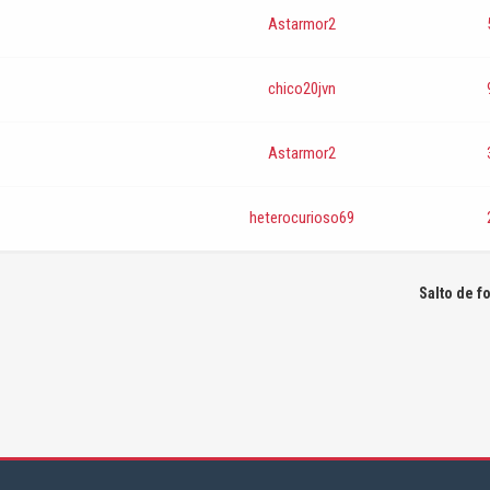
Astarmor2
chico20jvn
Astarmor2
heterocurioso69
Salto de f