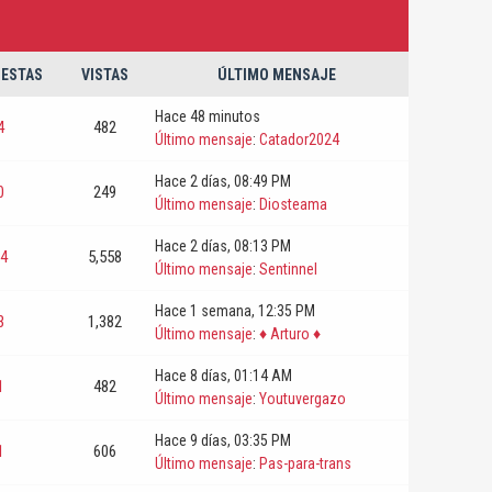
ESTAS
VISTAS
ÚLTIMO MENSAJE
Hace 48 minutos
4
482
Último mensaje
:
Catador2024
Hace 2 días
, 08:49 PM
0
249
Último mensaje
:
Diosteama
Hace 2 días
, 08:13 PM
4
5,558
Último mensaje
:
Sentinnel
Hace 1 semana
, 12:35 PM
3
1,382
Último mensaje
:
♦ Arturo ♦
Hace 8 días
, 01:14 AM
1
482
Último mensaje
:
Youtuvergazo
Hace 9 días
, 03:35 PM
1
606
Último mensaje
:
Pas-para-trans