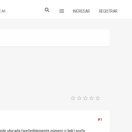
INGRESAR
REGISTRAR
#1
ónde ubicarla (preferiblemente número o link) porfa