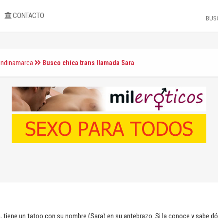
CONTACTO
undinamarca
Busco chica trans llamada Sara
a, tiene un tatoo con su nombre (Sara) en su antebrazo. Si la conoce y sabe d