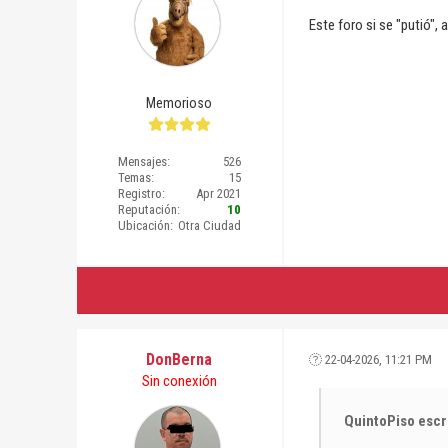
Este foro si se "putió", 
Memorioso
Mensajes:
526
Temas:
15
Registro:
Apr 2021
Reputación:
10
Ubicación:
Otra Ciudad
DonBerna
22-04-2026, 11:21 PM
Sin conexión
QuintoPiso escr