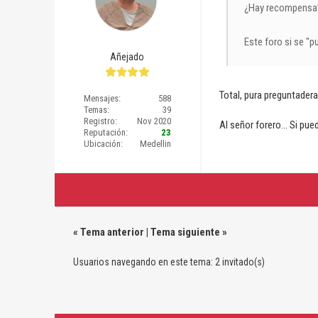
¿Hay recompensa
Este foro si se "pu
Añejado
Total, pura preguntadera
Mensajes:
588
Temas:
39
Registro:
Nov 2020
Al señor forero... Si pu
Reputación:
23
Ubicación:
Medellin
«
Tema anterior
|
Tema siguiente
»
Usuarios navegando en este tema: 2 invitado(s)