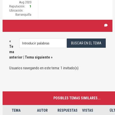
Aug 2020
Reputación:
1
Ubicación:
Barranquilla
«
Te
ma
anterior
|
Tema siguiente
»
Usuarios navegando en este tema: 1 invitado(s)
POSIBLES TEMAS SIMILARES...
TEMA
AUTOR
RESPUESTAS
VISTAS
ÚL