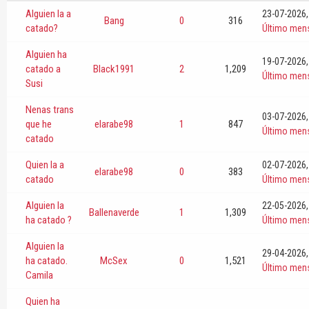
Alguien la a
23-07-2026,
Bang
0
316
catado?
Último men
Alguien ha
19-07-2026,
catado a
Black1991
2
1,209
Último men
Susi
Nenas trans
03-07-2026,
que he
elarabe98
1
847
Último men
catado
Quien la a
02-07-2026,
elarabe98
0
383
catado
Último men
Alguien la
22-05-2026,
Ballenaverde
1
1,309
ha catado ?
Último men
Alguien la
29-04-2026,
ha catado.
McSex
0
1,521
Último men
Camila
Quien ha