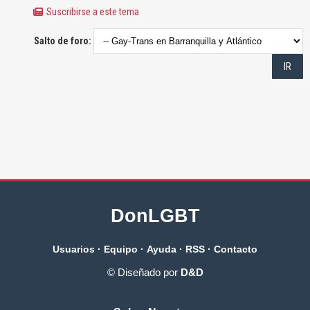
Suscribirse a este tema
Salto de foro:
DonLGBT
Usuarios
·
Equipo
·
Ayuda
·
RSS
·
Contacto
© Diseñado por
D&D