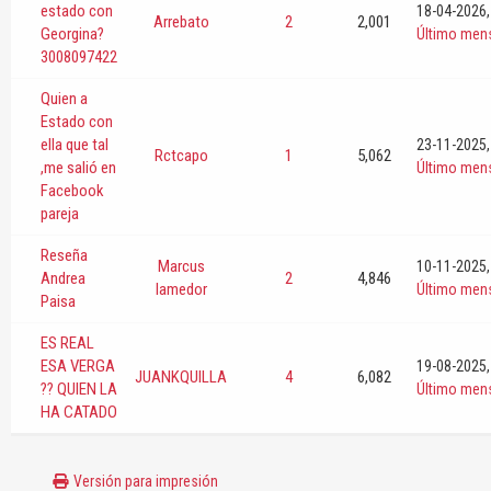
estado con
18-04-2026,
Arrebato
2
2,001
Georgina?
Último men
3008097422
Quien a
Estado con
ella que tal
23-11-2025,
Rctcapo
1
5,062
,me salió en
Último men
Facebook
pareja
Reseña
Marcus
10-11-2025,
Andrea
2
4,846
lamedor
Último men
Paisa
ES REAL
ESA VERGA
19-08-2025,
JUANKQUILLA
4
6,082
?? QUIEN LA
Último men
HA CATADO
Versión para impresión