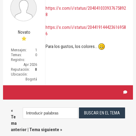
https://x.com/i/status/204041033937675892
8
https://x.com/i/status/204419144423616958
Novato
6
Para los gustos, los colores...
Mensajes:
1
Temas:
0
Registro:
Apr 2026
Reputación:
0
Ubicación:
Bogotá
«
Te
ma
anterior
|
Tema siguiente
»