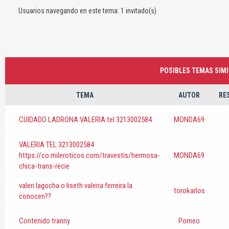
Usuarios navegando en este tema: 1 invitado(s)
POSIBLES TEMAS SIMI
TEMA
AUTOR
RE
CUIDADO LADRONA VALERIA tel 3213002584
MONDA69
VALERIA TEL 3213002584
https://co.mileroticos.com/travestis/hermosa-
MONDA69
chica-trans-recie
valeri lagocha o liseth valeria ferreira la
torokarlos
conocen??
Contenido tranny
Porneo