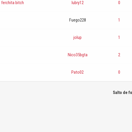
 ferchita bitch
lubry12
0
Fuego228
1
jolup
1
Nico35bgta
2
Pato02
0
Salto de f