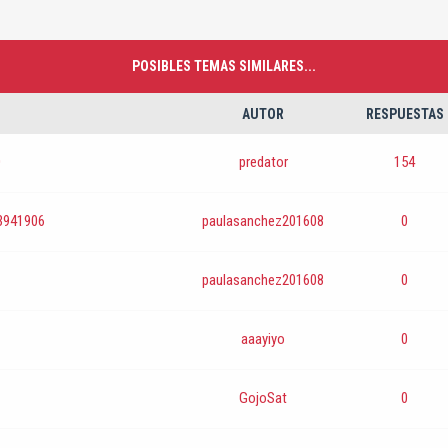
POSIBLES TEMAS SIMILARES...
AUTOR
RESPUESTAS
O
predator
154
33941906
paulasanchez201608
0
paulasanchez201608
0
aaayiyo
0
GojoSat
0