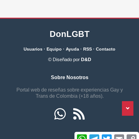
DonLGBT
Usuarios
·
Equipo
·
Ayuda
·
RSS
·
Contacto
© Diseñado por
D&D
Sobre Nosotros
Portal web de reseñas sobre experiencias Gay y
Trans de Colombia (+18 años).
W
T
T
E