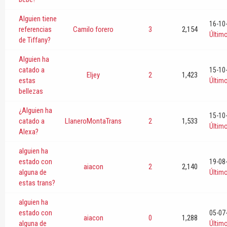
Alguien tiene
16-10
referencias
Camilo forero
3
2,154
Últim
de Tiffany?
Alguien ha
catado a
15-10
Eljey
2
1,423
estas
Últim
bellezas
¿Alguien ha
15-10
catado a
LlaneroMontaTrans
2
1,533
Últim
Alexa?
alguien ha
estado con
19-08
aiacon
2
2,140
alguna de
Últim
estas trans?
alguien ha
estado con
05-07
aiacon
0
1,288
alguna de
Últim