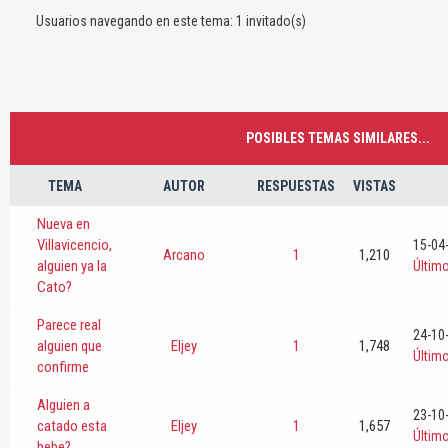
Usuarios navegando en este tema: 1 invitado(s)
POSIBLES TEMAS SIMILARES...
TEMA
AUTOR
RESPUESTAS
VISTAS
Nueva en
Villavicencio,
15-04
Arcano
1
1,210
alguien ya la
Últim
Cato?
Parece real
24-10
alguien que
Eljey
1
1,748
Últim
confirme
Alguien a
23-10
catado esta
Eljey
1
1,657
Últim
bebe?