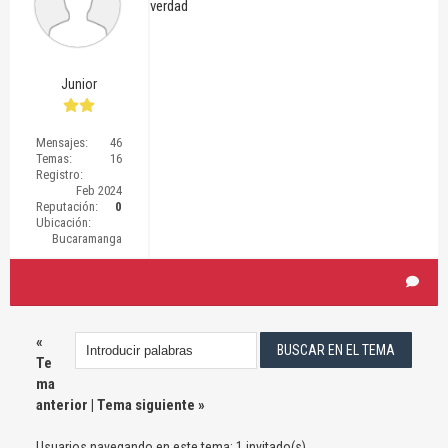
verdad
Junior
Mensajes:
46
Temas:
16
Registro:
Feb 2024
Reputación:
0
Ubicación:
Bucaramanga
«
Te
ma
anterior
|
Tema siguiente
»
Usuarios navegando en este tema: 1 invitado(s)