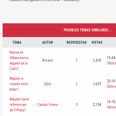
POSIBLES TEMAS SIMILARES...
TEMA
AUTOR
RESPUESTAS
VISTAS
Nueva en
Villavicencio,
15-04
Arcano
1
1,210
alguien ya la
Últim
Cato?
Alguien a
23-10
catado esta
Eljey
1
1,657
Últim
bebe?
Alguien tiene
16-10
referencias
Camilo forero
3
2,154
Últim
de Tiffany?