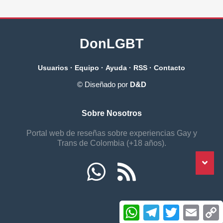
DonLGBT
Usuarios
·
Equipo
·
Ayuda
·
RSS
·
Contacto
© Diseñado por
D&D
Sobre Nosotros
Portal web de reseñas sobre experiencias Gay y
Trans de Colombia (+18 años).
W
W
T
T
T
T
E
E
h
h
e
e
w
w
m
m
o
o