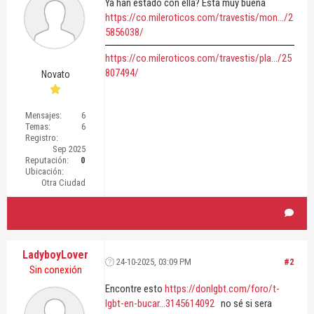
Ya han estado con ella? Esta muy buena
https://co.mileroticos.com/travestis/mon.../2
5856038/
https://co.mileroticos.com/travestis/pla.../25
807494/
Novato
Mensajes:
6
Temas:
6
Registro:
Sep 2025
Reputación:
0
Ubicación:
Otra Ciudad
LadyboyLover
24-10-2025, 03:09 PM
#2
Sin conexión
Encontre esto
https://donlgbt.com/foro/t-
lgbt-en-bucar...3145614092
no sé si sera