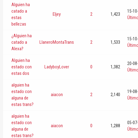
Alguien ha
catado a
15-10
Eljey
2
1,423
estas
Últim
bellezas
¿Alguien ha
15-10
catado a
LlaneroMontaTrans
2
1,533
Últim
Alexa?
Alguien ha
20-08
estado con
LadyboyLover
0
1,382
Últim
estas dos
alguien ha
estado con
19-08
aiacon
2
2,140
alguna de
Últim
estas trans?
alguien ha
estado con
05-07
aiacon
0
1,288
alguna de
Últim
estas trans?