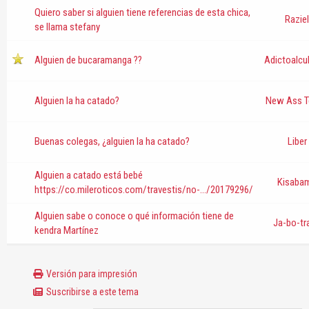
Quiero saber si alguien tiene referencias de esta chica,
Raziel
se llama stefany
Alguien de bucaramanga ??
Adictoalcu
Alguien la ha catado?
New Ass T
Buenas colegas, ¿alguien la ha catado?
Liber
Alguien a catado está bebé
Kisaba
https://co.mileroticos.com/travestis/no-.../20179296/
Alguien sabe o conoce o qué información tiene de
Ja-bo-tr
kendra Martínez
Versión para impresión
Suscribirse a este tema