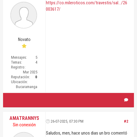
https://co.mileroticos.com/travestis/sal.../26
003617/
Novato
Mensajes:
5
Temas:
4
Registro:
Mar 2025
Reputación:
0
Ubicación:
Bucaramanga
AMATRANNYS
26-07-2025, 07:30 PM
#2
Sin conexión
Saludos, men, hace unos dias un bro comentó