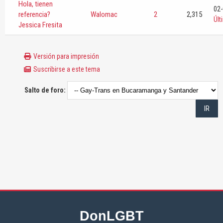
Hola, tienen
02-
referencia?
Walomac
2
2,315
Úl
Jessica Fresita
Versión para impresión
Suscribirse a este tema
Salto de foro:
DonLGBT