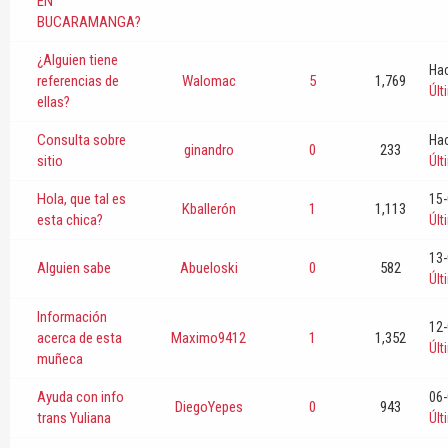
EN
BUCARAMANGA?
¿Alguien tiene
Hac
referencias de
Walomac
5
1,769
Úl
ellas?
Consulta sobre
Hac
ginandro
0
233
sitio
Úl
Hola, que tal es
15-
Kballerón
1
1,113
esta chica?
Úl
13-
Alguien sabe
Abueloski
0
582
Úl
Información
12-
acerca de esta
Maximo9412
1
1,352
Úl
muñeca
Ayuda con info
06-
DiegoYepes
0
943
trans Yuliana
Úl