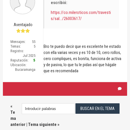
escribió:
https://co.mileroticos.com/travesti
s/sal.../26003617/
Aventajado
Mensajes:
55
Bro te puedo decir que es excelente he estado
Temas:
5
Registro:
con ella varias veces y es 10 de 10, cero rollos,
Jul 2025
cero compliques, es bonita, funciona de activa
Reputación:
5
y de pasiva, lo que tu le pidas así que hágale
Ubicación:
Bucaramanga
que es recomendada
«
Te
ma
anterior
|
Tema siguiente
»