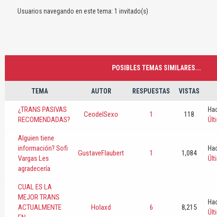
Usuarios navegando en este tema: 1 invitado(s)
POSIBLES TEMAS SIMILARES...
TEMA
AUTOR
RESPUESTAS
VISTAS
¿TRANS PASIVAS
Hac
CeodelSexo
1
118
RECOMENDADAS?
Úl
Alguien tiene
información? Sofi
Hac
GustaveFlaubert
1
1,084
Vargas Les
Úl
agradecería
CUAL ES LA
MEJOR TRANS
Hac
ACTUALMENTE
Holaxd
6
8,215
Úl