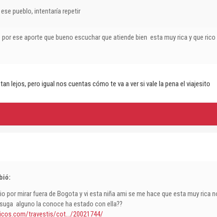
a ese pueblo, intentaría repetir
 por ese aporte que bueno escuchar que atiende bien esta muy rica y que rico
tan lejos, pero igual nos cuentas cómo te va a ver si vale la pena el viajesito
bió:
o por mirar fuera de Bogota y vi esta niña ami se me hace que esta muy rica n
suga alguno la conoce ha estado con ella??
ticos.com/travestis/cot.../20021744/