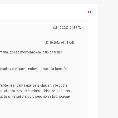
#4
(23-10-2022, 01:39 AM)
(23-10-2022, 01:18 AM)
mana, en ese momento era la única trans
rnada y con luces, entiendo que ella también
rande, le encanta que se la chupen, y le gusta
s ni nada raro, es la misma chica de las fotos.
ctiva, me pidió el culo pero no se lo di porque