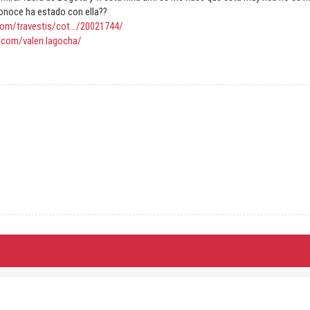
onoce ha estado con ella??
com/travestis/cot.../20021744/
com/valeri.lagocha/