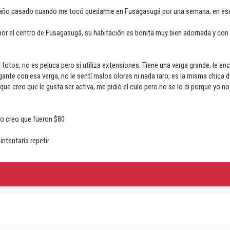
l año pasado cuando me tocó quedarme en Fusagasugá por una semana, en ese 
por el centro de Fusagasugá, su habitación es bonita muy bien adornada y con
 fotos, no es peluca pero si utiliza extensiones. Tiene una verga grande, le en
ante con esa verga, no le sentí malos olores ni nada raro, es la misma chica d
ue creo que le gusta ser activa, me pidió el culo pero no se lo di porque yo n
ro creo que fueron $80
 intentaría repetir