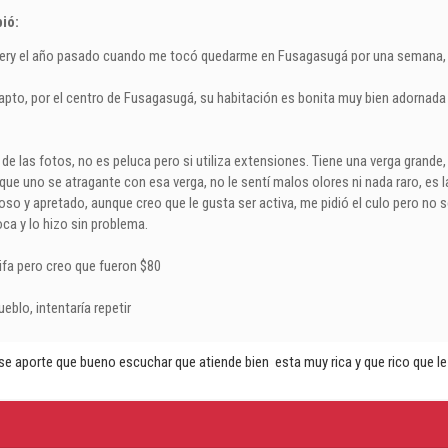
ió:
ery el año pasado cuando me tocó quedarme en Fusagasugá por una semana, en
apto, por el centro de Fusagasugá, su habitación es bonita muy bien adornada
de las fotos, no es peluca pero si utiliza extensiones. Tiene una verga grande,
que uno se atragante con esa verga, no le sentí malos olores ni nada raro, es
oso y apretado, aunque creo que le gusta ser activa, me pidió el culo pero no 
oca y lo hizo sin problema.
rifa pero creo que fueron $80
ueblo, intentaría repetir
se aporte que bueno escuchar que atiende bien esta muy rica y que rico que l