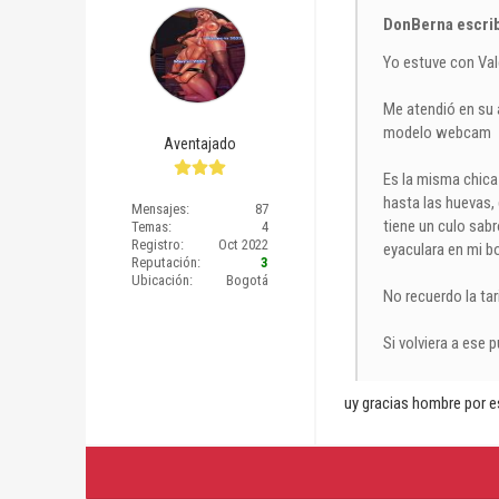
DonBerna escrib
Yo estuve con Val
Me atendió en su 
modelo webcam
Aventajado
Es la misma chica 
hasta las huevas, 
Mensajes:
87
tiene un culo sabr
Temas:
4
Registro:
Oct 2022
eyaculara en mi b
Reputación:
3
Ubicación:
Bogotá
No recuerdo la ta
Si volviera a ese p
uy gracias hombre por e