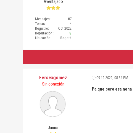
Aventajado
Mensajes:
87
Temas:
4
Registro:
Oct 2022
Reputación:
3
Ubicación:
Bogotá
Fersexgomez
09-12-2022, 05:34 PM
Sin conexión
Pa que pero esa nena
Junior