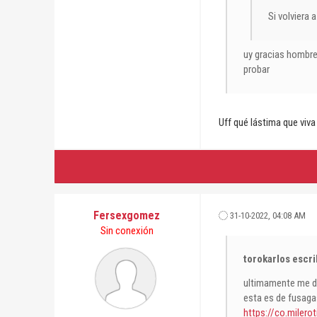
Si volviera 
uy gracias hombre
probar
Uff qué lástima que viva 
Fersexgomez
31-10-2022, 04:08 AM
Sin conexión
torokarlos escri
ultimamente me di
esta es de fusaga
https://co.milero