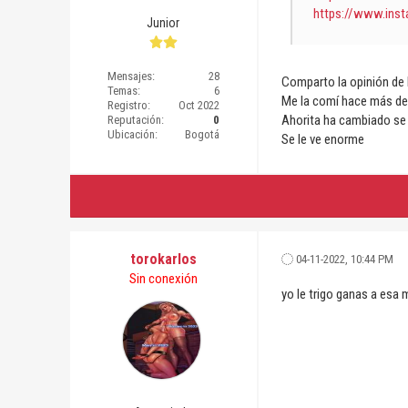
https://www.inst
Junior
Mensajes:
28
Comparto la opinión de D
Temas:
6
Me la comí hace más de
Registro:
Oct 2022
Ahorita ha cambiado se 
Reputación:
0
Ubicación:
Bogotá
Se le ve enorme
torokarlos
04-11-2022, 10:44 PM
Sin conexión
yo le trigo ganas a esa