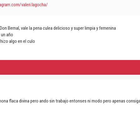
agram.com/valeri.lagocha/
on Bernal, vale la pena culea delicioso y super limpia y femenina
 un año
hizo algo en el culo
 mona flaca divina pero ando sin trabajo entonses ni modo pero apenas consig