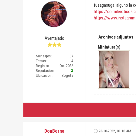
fusagasuga alguno la c
https://co.mileroticos.
https://www.instagram.
Archivos adjuntos
Aventajado
Miniatura(s)
Mensajes:
87
Temas:
4
Registro:
Oct 2022
Reputación:
3
Ubicación:
Bogotá
DonBerna
23-10-2022, 01:18 AM