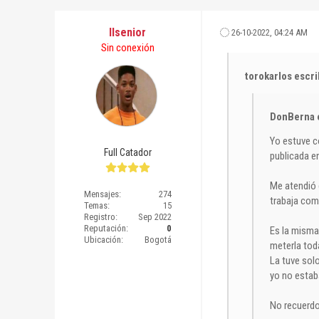
Ilsenior
26-10-2022, 04:24 AM
Sin conexión
torokarlos escri
DonBerna e
Yo estuve c
Full Catador
publicada en
Me atendió 
Mensajes:
274
trabaja co
Temas:
15
Registro:
Sep 2022
Reputación:
0
Es la misma 
Ubicación:
Bogotá
meterla tod
La tuve solo
yo no estab
No recuerdo