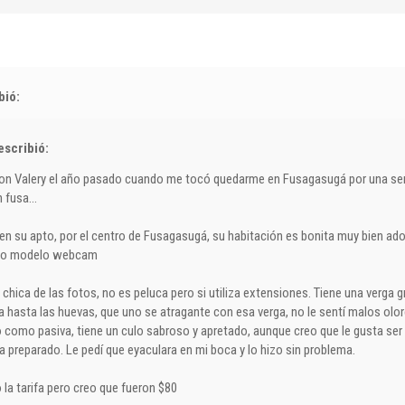
bió:
scribió:
on Valery el año pasado cuando me tocó quedarme en Fusagasugá por una se
 fusa...
en su apto, por el centro de Fusagasugá, su habitación es bonita muy bien ado
mo modelo webcam
chica de las fotos, no es peluca pero si utiliza extensiones. Tiene una verga g
a hasta las huevas, que uno se atragante con esa verga, no le sentí malos olore
 como pasiva, tiene un culo sabroso y apretado, aunque creo que le gusta ser a
a preparado. Le pedí que eyaculara en mi boca y lo hizo sin problema.
 la tarifa pero creo que fueron $80