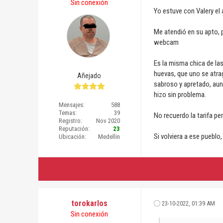
Sin conexión
Yo estuve con Valery e
Me atendió en su apto, 
webcam
Es la misma chica de las
huevas, que uno se atrag
Añejado
sabroso y apretado, aunq
hizo sin problema.
Mensajes:
588
Temas:
39
No recuerdo la tarifa pe
Registro:
Nov 2020
Reputación:
23
Si volviera a ese pueblo,
Ubicación:
Medellin
torokarlos
23-10-2022, 01:39 AM
Sin conexión