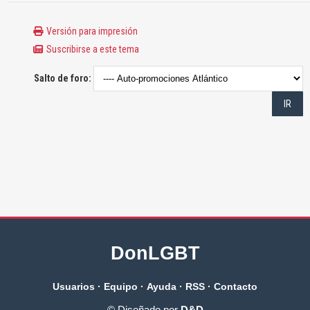
Versión para impresión
Suscribirse a este tema
Salto de foro:
DonLGBT
Usuarios
·
Equipo
·
Ayuda
·
RSS
·
Contacto
© Diseñado por
D&D