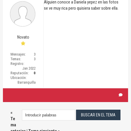
Alguien conoce a Daniela yepez en las fotos
se ve muy rica pero quisiera saber sobre ella.
Novato
Mensajes:
3
Temas:
3
Registro:
Jan 2022
Reputación:
0
Ubicación:
Barranquilla
«
Te
ma
anterior
|
Tema siguiente
»