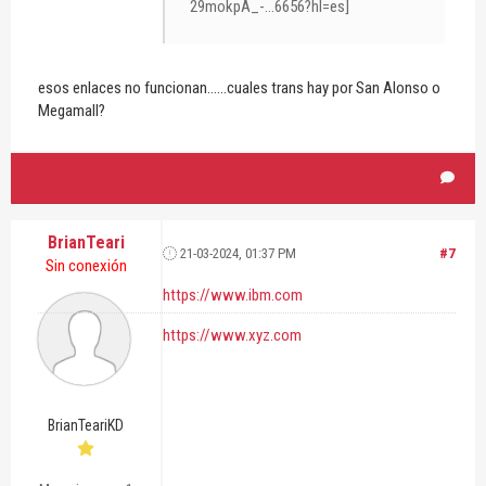
esos enlaces no funcionan......cuales trans hay por San Alonso o
Megamall?
BrianTeari
21-03-2024, 01:37 PM
#7
Sin conexión
https://www.ibm.com
https://www.xyz.com
BrianTeariKD