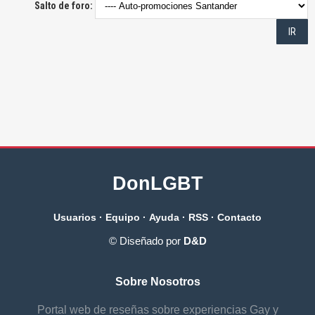
Salto de foro:
DonLGBT
Usuarios
·
Equipo
·
Ayuda
·
RSS
·
Contacto
© Diseñado por
D&D
Sobre Nosotros
Portal web de reseñas sobre experiencias Gay y