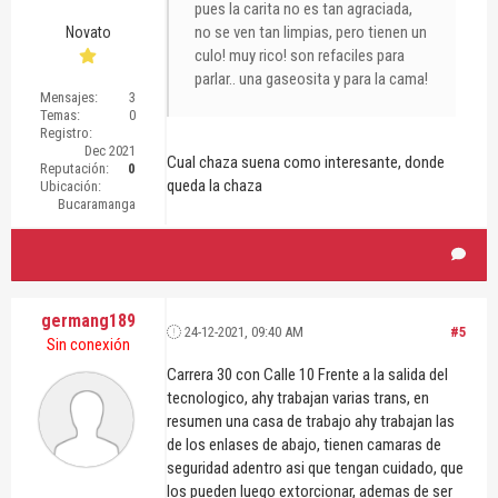
pues la carita no es tan agraciada,
no se ven tan limpias, pero tienen un
Novato
culo! muy rico! son refaciles para
parlar.. una gaseosita y para la cama!
Mensajes:
3
Temas:
0
Registro:
Dec 2021
Cual chaza suena como interesante, donde
Reputación:
0
queda la chaza
Ubicación:
Bucaramanga
germang189
24-12-2021, 09:40 AM
#5
Sin conexión
Carrera 30 con Calle 10 Frente a la salida del
tecnologico, ahy trabajan varias trans, en
resumen una casa de trabajo ahy trabajan las
de los enlases de abajo, tienen camaras de
seguridad adentro asi que tengan cuidado, que
los pueden luego extorcionar, ademas de ser