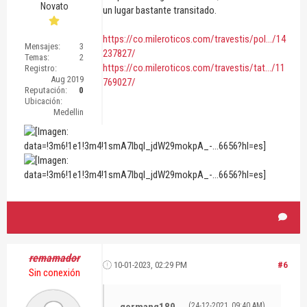
Novato
un lugar bastante transitado.
https://co.mileroticos.com/travestis/pol.../14
Mensajes:
3
237827/
Temas:
2
https://co.mileroticos.com/travestis/tat.../11
Registro:
Aug 2019
769027/
Reputación:
0
Ubicación:
Medellin
remamador
10-01-2023, 02:29 PM
#6
Sin conexión
germang189
(24-12-2021, 09:40 AM)