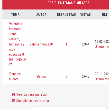
POSIBLES TEMAS SIMILARES...
TEMA
AUTOR
RESPUESTAS
VISTAS
ÚLT
Valentina
hermosa
Trans
versátil,
19-02-202
femenina y
valeria.mdoza98
1
5,344
Último me
muy
educada ?!
DISPONIBLE
YA!
Trans en
09-11-202
Danna
5
5,646
bucara.
Último me
Versión para impresión
Suscribirse a este tema