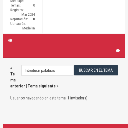
Mensajes:
1
Temas:
0
Registro:
Mar 2024
Reputación:
0
Ubicación:
Medellin
«
Te
ma
anterior
|
Tema siguiente
»
Usuarios navegando en este tema: 1 invitado(s)