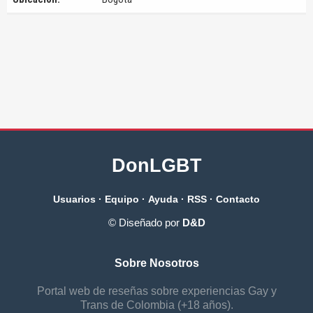
DonLGBT
Usuarios
·
Equipo
·
Ayuda
·
RSS
·
Contacto
© Diseñado por
D&D
Sobre Nosotros
Portal web de reseñas sobre experiencias Gay y
Trans de Colombia (+18 años).