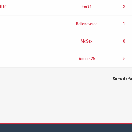
NTE?
Fer94
2
Ballenaverde
1
McSex
0
Andres25
5
Salto de f