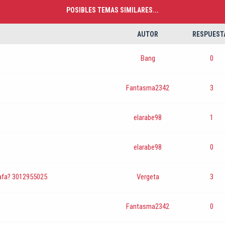
POSIBLES TEMAS SIMILARES...
AUTOR
RESPUEST
Bang
0
Fantasma2342
3
elarabe98
1
elarabe98
0
tafa? 3012955025
Vergeta
3
Fantasma2342
0