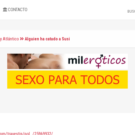
CONTACTO
y Atlántico
Alguien ha catado a Susi
com/travestis/pol.../25969932/