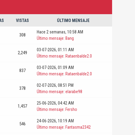
AS
VISTAS
ÚLTIMO MENSAJE
Hace 2 semanas
, 10:58 AM
308
Último mensaje
:
Bang
03-07-2026, 01:11 AM
2,249
Último mensaje
:
Rataenbalde2.0
03-07-2026, 01:09 AM
837
Último mensaje
:
Rataenbalde2.0
02-07-2026, 08:51 PM
378
Último mensaje
:
elarabe98
25-06-2026, 04:42 AM
1,457
Último mensaje
:
Fersho
24-06-2026, 10:19 AM
546
Último mensaje
:
Fantasma2342