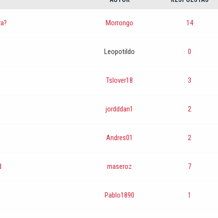
ra?
Morrongo
14
Leopotildo
0
Tslover18
3
jordddan1
2
Andres01
2
d
maseroz
7
Pablo1890
1