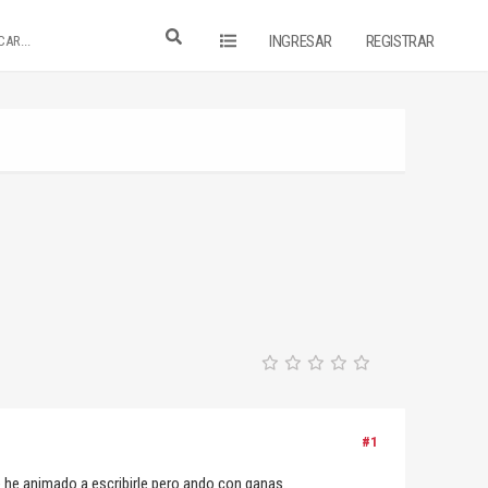
INGRESAR
REGISTRAR
#1
me he animado a escribirle pero ando con ganas.