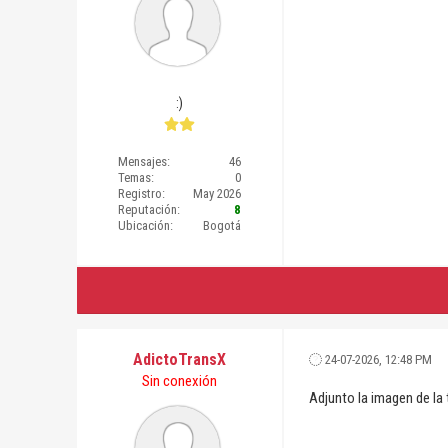
:)
Mensajes:
46
Temas:
0
Registro:
May 2026
Reputación:
8
Ubicación:
Bogotá
AdictoTransX
24-07-2026, 12:48 PM
Sin conexión
Adjunto la imagen de la 