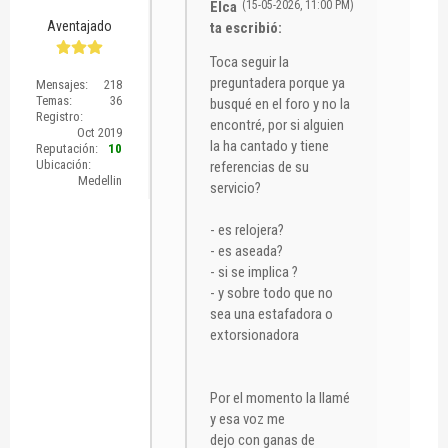
Elca
(15-05-2026, 11:00 PM)
Aventajado
ta escribió:
Toca seguir la
preguntadera porque ya
Mensajes:
218
Temas:
36
busqué en el foro y no la
Registro:
encontré, por si alguien
Oct 2019
la ha cantado y tiene
Reputación:
10
Ubicación:
referencias de su
Medellin
servicio?
- es relojera?
- es aseada?
- si se implica ?
- y sobre todo que no
sea una estafadora o
extorsionadora
Por el momento la llamé
y esa voz me
dejo con ganas de