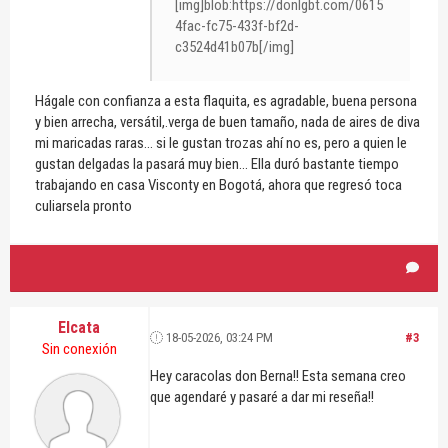
[img]blob:https://donlgbt.com/0615
4fac-fc75-433f-bf2d-
c3524d41b07b[/img]
Hágale con confianza a esta flaquita, es agradable, buena persona
y bien arrecha, versátil,.verga de buen tamaño, nada de aires de diva
mi maricadas raras... si le gustan trozas ahí no es, pero a quien le
gustan delgadas la pasará muy bien... Ella duró bastante tiempo
trabajando en casa Visconty en Bogotá, ahora que regresó toca
culiarsela pronto
Elcata
18-05-2026, 03:24 PM
#3
Sin conexión
Hey caracolas don Berna!! Esta semana creo
que agendaré y pasaré a dar mi reseña!!