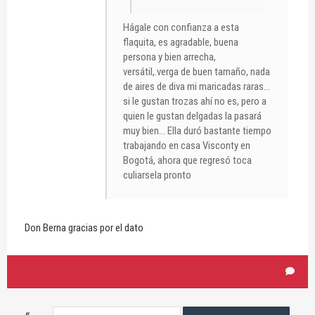
Hágale con confianza a esta
flaquita, es agradable, buena
persona y bien arrecha,
versátil,.verga de buen tamaño, nada
de aires de diva mi maricadas raras...
si le gustan trozas ahí no es, pero a
quien le gustan delgadas la pasará
muy bien... Ella duró bastante tiempo
trabajando en casa Visconty en
Bogotá, ahora que regresó toca
culiarsela pronto
Don Berna gracias por el dato
«