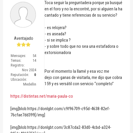
Toca seguir la preguntadera porque ya busqué
en el foro y no la encontré, por si alguien la ha
cantado y tiene referencias de su servicio?
- es relojera?
- es aseada?
Aventajado
- si se implica ?
- y sobre todo que no sea una estafadora o
extorsionadora
Mensajes:
54
Temas:
14
Registro:
Nov 2024
Por el momento la llamé y esa voz me
Reputación:
0
dejo con ganas de visitarla, me dijo que cobra
Ubicación:
159 y es versátil con servicio “completo”
Medellin
https://distintas.net/maria-paula-co
[img]blob:https://donlgbt.com/c9f96709-c95d-4638-82ef-
76cfae7dd399[/img]
[img]blob:https://donlgbt.com/3c87cda2-83d0-4cbd-a324-