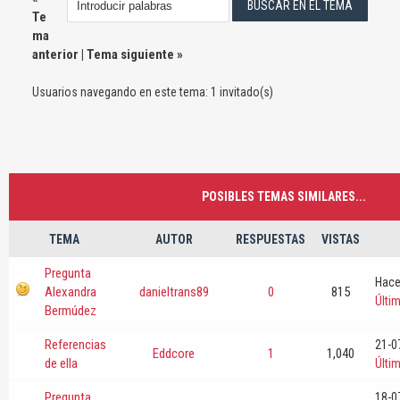
Te
ma
anterior
|
Tema siguiente
»
Usuarios navegando en este tema: 1 invitado(s)
POSIBLES TEMAS SIMILARES...
TEMA
AUTOR
RESPUESTAS
VISTAS
Pregunta
Hace
Alexandra
danieltrans89
0
815
Últi
Bermúdez
Referencias
21-0
Eddcore
1
1,040
de ella
Últi
Pregunta
18-0