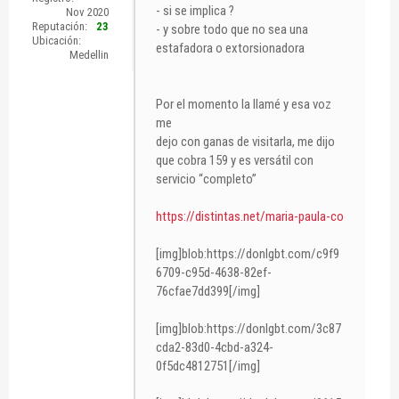
- si se implica ?
Nov 2020
Reputación:
23
- y sobre todo que no sea una
Ubicación:
estafadora o extorsionadora
Medellin
Por el momento la llamé y esa voz
me
dejo con ganas de visitarla, me dijo
que cobra 159 y es versátil con
servicio “completo”
https://distintas.net/maria-paula-co
[img]blob:https://donlgbt.com/c9f9
6709-c95d-4638-82ef-
76cfae7dd399[/img]
[img]blob:https://donlgbt.com/3c87
cda2-83d0-4cbd-a324-
0f5dc4812751[/img]