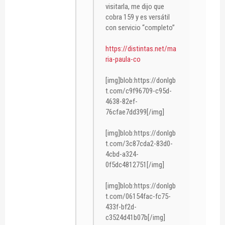
visitarla, me dijo que
cobra 159 y es versátil
con servicio “completo”
https://distintas.net/ma
ria-paula-co
[img]blob:https://donlgb
t.com/c9f96709-c95d-
4638-82ef-
76cfae7dd399[/img]
[img]blob:https://donlgb
t.com/3c87cda2-83d0-
4cbd-a324-
0f5dc4812751[/img]
[img]blob:https://donlgb
t.com/06154fac-fc75-
433f-bf2d-
c3524d41b07b[/img]