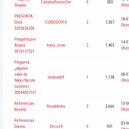
CatadorPasivoSer
0
503
Shailen
Últi
PREGUNTA
18-0
Elisa
CURIOSO910
2
1,307
Últi
3205626206
Pregunta por
14-0
Ariana
trans_lover
2
1,403
Últi
3016157321
Pregunta
¿alguien
sabe de
08-0
Undead69
1
1,138
Nikki/Nicole
Últi
Gutierrez
3004450716?
Referencias
13-0
Ronaldinho
3
2,666
Beverly
Últi
Referencias
03-0
Danna
Deco24
0
931