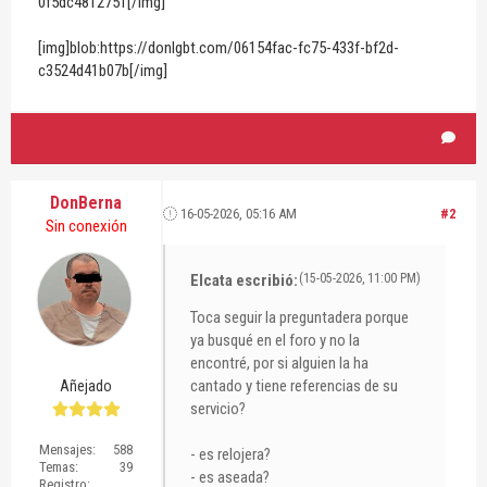
0f5dc4812751[/img]
[img]blob:https://donlgbt.com/06154fac-fc75-433f-bf2d-
c3524d41b07b[/img]
DonBerna
16-05-2026, 05:16 AM
#2
Sin conexión
Elcata escribió:
(15-05-2026, 11:00 PM)
Toca seguir la preguntadera porque
ya busqué en el foro y no la
encontré, por si alguien la ha
cantado y tiene referencias de su
Añejado
servicio?
Mensajes:
588
- es relojera?
Temas:
39
- es aseada?
Registro: