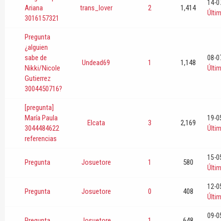
14-0
Ariana
trans_lover
2
1,414
Últi
3016157321
Pregunta
¿alguien
sabe de
08-0
Undead69
1
1,148
Nikki/Nicole
Últi
Gutierrez
3004450716?
[pregunta]
María Paula
19-0
Elcata
3
2,169
3044484622
Últi
referencias
15-0
Pregunta
Josuetore
1
580
Últi
12-0
Pregunta
Josuetore
0
408
Últi
09-0
Pregunta
Josuetore
1
648