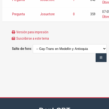
Últi
07-0
Pregunta
Josuetore
0
359
Últi
Versión para impresión
Suscribirse a este tema
Salto de foro: