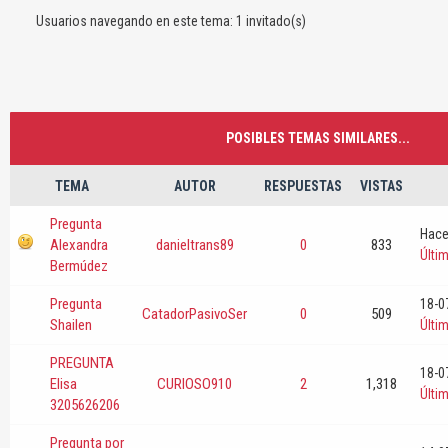
Usuarios navegando en este tema: 1 invitado(s)
POSIBLES TEMAS SIMILARES...
TEMA
AUTOR
RESPUESTAS
VISTAS
Pregunta
Hace
Alexandra
danieltrans89
0
833
Últi
Bermúdez
Pregunta
18-0
CatadorPasivoSer
0
509
Shailen
Últi
PREGUNTA
18-0
Elisa
CURIOSO910
2
1,318
Últi
3205626206
Pregunta por