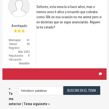
Señores, esta nena la vi hace años, mas o
menos unos 6 años y recuerdo que cobraba
como 50k en esa ocasión no me animé pero vi
en distintas que se sigue anunciando. Alguien
Aventajado
la ha catado?
Mensajes:
61
Temas:
36
Registro:
Mar 2025
Reputación:
1
Ubicación:
Medellin
«
Te
ma
anterior
|
Tema siguiente
»