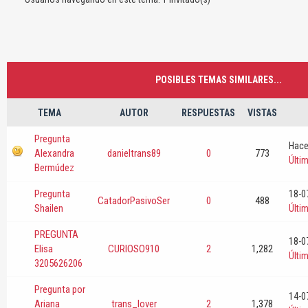
POSIBLES TEMAS SIMILARES...
TEMA
AUTOR
RESPUESTAS
VISTAS
Pregunta
Hace
Alexandra
danieltrans89
0
773
Últi
Bermúdez
Pregunta
18-0
CatadorPasivoSer
0
488
Shailen
Últi
PREGUNTA
18-0
Elisa
CURIOSO910
2
1,282
Últi
3205626206
Pregunta por
14-0
Ariana
trans_lover
2
1,378