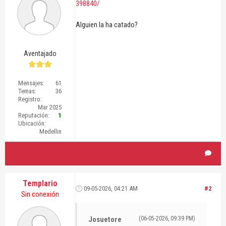
398840/
Alguien la ha catado?
Aventajado
Mensajes:
61
Temas:
36
Registro:
Mar 2025
Reputación:
1
Ubicación:
Medellin
Templario
09-05-2026, 04:21 AM
#2
Sin conexión
Josuetore
(06-05-2026, 09:39 PM)