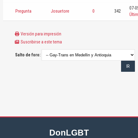
07-0
Pregunta
Josuetore
0
342
Últi
Versión para impresión
Suscribirse a este tema
Salto de foro:
DonLGBT