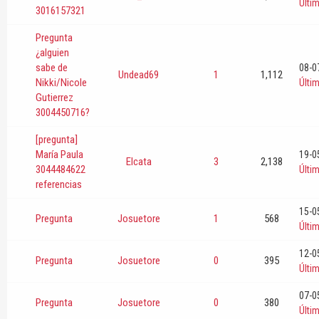
Últi
3016157321
Pregunta
¿alguien
sabe de
08-0
Undead69
1
1,112
Nikki/Nicole
Últi
Gutierrez
3004450716?
[pregunta]
María Paula
19-0
Elcata
3
2,138
3044484622
Últi
referencias
15-0
Pregunta
Josuetore
1
568
Últi
12-0
Pregunta
Josuetore
0
395
Últi
07-0
Pregunta
Josuetore
0
380
Últi