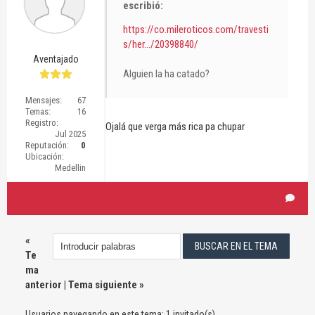
escribió:
https://co.mileroticos.com/travesti
s/her.../20398840/
Aventajado
Alguien la ha catado?
Mensajes:
67
Temas:
16
Registro:
Ojalá que verga más rica pa chupar
Jul 2025
Reputación:
0
Ubicación:
Medellin
«
Te
ma
anterior
|
Tema siguiente
»
Usuarios navegando en este tema: 1 invitado(s)