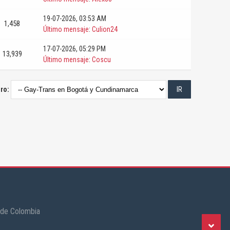
19-07-2026, 03:53 AM
1,458
Último mensaje
:
Culion24
17-07-2026, 05:29 PM
13,939
Último mensaje
:
Coscu
oro:
 de Colombia