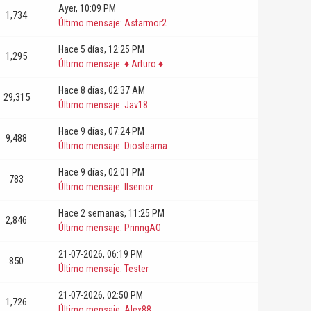
Ayer
, 10:09 PM
1,734
Último mensaje
:
Astarmor2
Hace 5 días
, 12:25 PM
1,295
Último mensaje
:
♦ Arturo ♦
Hace 8 días
, 02:37 AM
29,315
Último mensaje
:
Jav18
Hace 9 días
, 07:24 PM
9,488
Último mensaje
:
Diosteama
Hace 9 días
, 02:01 PM
783
Último mensaje
:
Ilsenior
Hace 2 semanas
, 11:25 PM
2,846
Último mensaje
:
PrinngAO
21-07-2026, 06:19 PM
850
Último mensaje
:
Tester
21-07-2026, 02:50 PM
1,726
Último mensaje
:
Alex88