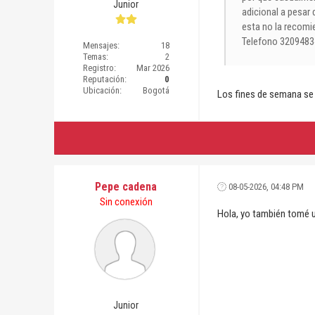
Junior
adicional a pesar 
esta no la recomi
Telefono 320948
Mensajes:
18
Temas:
2
Registro:
Mar 2026
Reputación:
0
Ubicación:
Bogotá
Los fines de semana se v
Pepe cadena
08-05-2026, 04:48 PM
Sin conexión
Hola, yo también tomé u
Junior