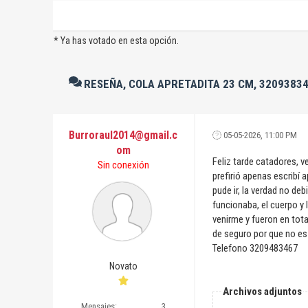
* Ya has votado en esta opción.
RESEÑA, COLA APRETADITA 23 CM, 3209383
Burroraul2014@gmail.c
05-05-2026, 11:00 PM
om
Feliz tarde catadores, v
Sin conexión
prefirió apenas escribí
pude ir, la verdad no de
funcionaba, el cuerpo y 
venirme y fueron en tot
de seguro por que no es
Telefono 3209483467
Novato
Archivos adjuntos
Mensajes:
3