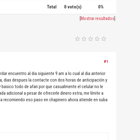
Total
0 voto(s)
0%
[
Mostrar resultados
]
#1
dar encuentro al dia siguiente 9 am a lo cual al dia anterior
a, dias despues la contacte con dos horas de anticipación y
uy basico todo de afan por que casualmente el celular no le
da adicional a pesar de ofrecerle dinero extra, me límite a
o la recomiendo eso paso en chapinero ahora atiende en suba