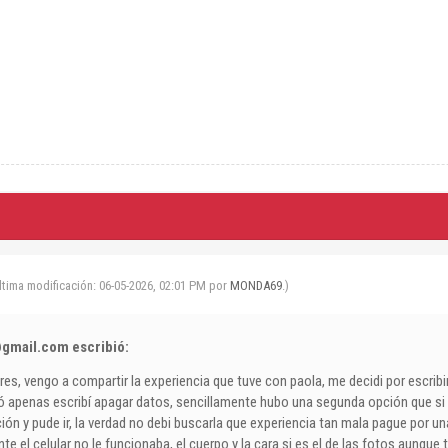
ltima modificación: 06-05-2026, 02:01 PM por
MONDA69
.)
@gmail.com
escribió:
res, vengo a compartir la experiencia que tuve con paola, me decidi por escribir
irió apenas escribí apagar datos, sencillamente hubo una segunda opción que s
ión y pude ir, la verdad no debi buscarla que experiencia tan mala pague por u
e el celular no le funcionaba, el cuerpo y la cara si es el de las fotos aunqu