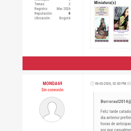
Miniatura(s)
Temas:
2
Registro:
Mar 2026
Reputación:
0
Ubicación:
Bogotá
MONDA69
06-05-2026, 02:00 PM
(Ú
Sin conexión
Burroraul2014
Feliz tarde catado
dia anterior pref
horas de anticipac
por que casualment