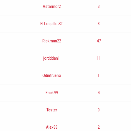
Astarmor2
3
El Loquillo ST
3
Rickman22
47
jordddan1
11
Odintrueno
1
Erick99
4
Tester
0
Alex88
2