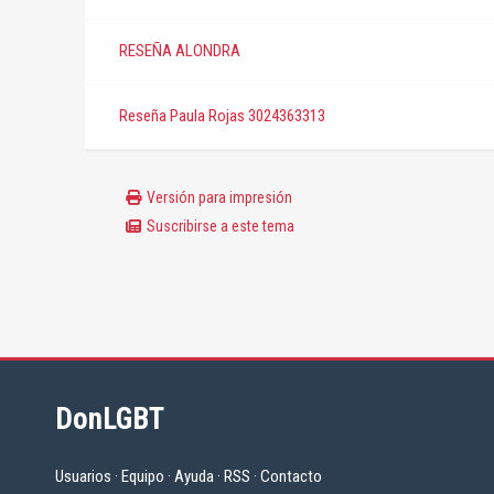
RESEÑA ALONDRA
Reseña Paula Rojas 3024363313
Versión para impresión
Suscribirse a este tema
DonLGBT
Usuarios
·
Equipo
·
Ayuda
·
RSS
·
Contacto