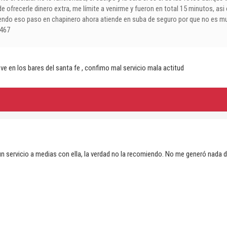
de ofrecerle dinero extra, me límite a venirme y fueron en total 15 minutos, as
endo eso paso en chapinero ahora atiende en suba de seguro por que no es m
3467
e en los bares del santa fe , confimo mal servicio mala actitud
n servicio a medias con ella, la verdad no la recomiendo. No me generó nada 