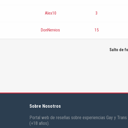
Alex10
3
DonNervios
15
Salto de f
Sobre Nosotros
Portal web de reseñas sobre experiencias Gay y Trans
(+18 años).