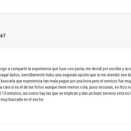
467
engo a compartir la experiencia que tuve con paola, me decidi por escribir y acor
 apagar datos, sencillamente hubo una segunda opción que si me atendió ese di
bi buscarla que experiencia tan mala pague por una hora pero el servicio fue m
la cara si es el de las fotos aunque tiene menos cola, puso excusas, no hizo na
al 15 minutos, asi como hay las que se implican y dan un buen servicio esta n
 muy buscada en el sector