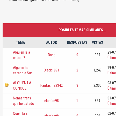
POSIBLES TEMAS SIMILARES...
TEMA
AUTOR
RESPUESTAS
VISTAS
Alguien la a
23-07
Bang
0
337
catado?
Últim
Alguien ha
19-07
Black1991
2
1,249
catado a Susi
Últim
ALGUIEN LA
03-07
Fantasma2342
3
2,300
CONOCE
Últim
Nenas trans
03-07
elarabe98
1
869
que he catado
Últim
Quien la a
02-07
elarabe98
0
399