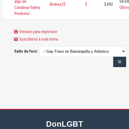
algo de
04-04
Andres25
5
3,092
Catalina/Valery
Últim
Perdomo
Versión para impresión
Suscribirse a este tema
Salto de foro:
DonLGBT