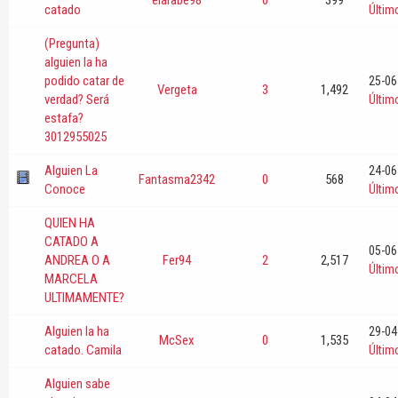
catado
Últim
(Pregunta)
alguien la ha
podido catar de
25-06
Vergeta
3
1,492
verdad? Será
Últim
estafa?
3012955025
Alguien La
24-06
Fantasma2342
0
568
Conoce
Últim
QUIEN HA
CATADO A
05-06
ANDREA O A
Fer94
2
2,517
Últim
MARCELA
ULTIMAMENTE?
Alguien la ha
29-04
McSex
0
1,535
catado. Camila
Últim
Alguien sabe