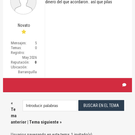
dinero del que acordaron.. así que pilas
Novato
Mensajes:
5
Temas:
0
Registro:
May 2026
Reputación:
0
Ubicación:
Barranquilla
«
Te
ma
anterior
|
Tema siguiente
»
Usuarios navegando en este tema: 1 invitado(s)