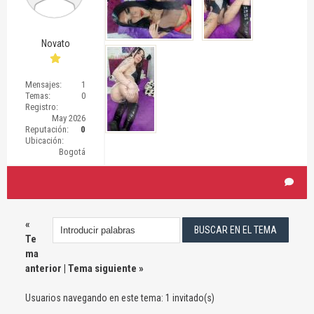
Novato
Mensajes:
1
Temas:
0
Registro:
May 2026
Reputación:
0
Ubicación:
Bogotá
«
Te
ma
anterior
|
Tema siguiente
»
Usuarios navegando en este tema: 1 invitado(s)