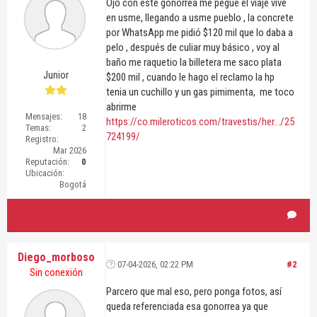
Ojo con este gonorrea me pegue el viaje vive
en usme, llegando a usme pueblo , la concrete
por WhatsApp me pidió $120 mil que lo daba a
pelo , después de culiar muy básico , voy al
baño me raquetio la billetera me saco plata
Junior
$200 mil , cuando le hago el reclamo la hp
tenia un cuchillo y un gas pimimenta, me toco
abrirme
Mensajes:
18
https://co.mileroticos.com/travestis/her.../25
Temas:
2
724199/
Registro:
Mar 2026
Reputación:
0
Ubicación:
Bogotá
Diego_morboso
07-04-2026, 02:22 PM
#2
Sin conexión
Parcero que mal eso, pero ponga fotos, así
queda referenciada esa gonorrea ya que