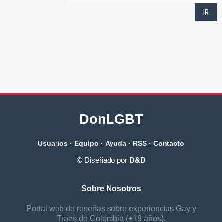
DonLGBT
Usuarios
·
Equipo
·
Ayuda
·
RSS
·
Contacto
© Diseñado por
D&D
Sobre Nosotros
Portal web de reseñas sobre experiencias Gay y
Trans de Colombia (+18 años).