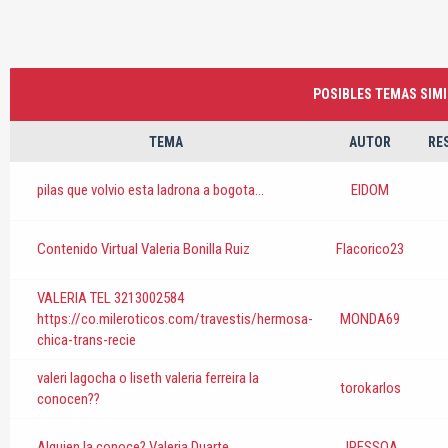
POSIBLES TEMAS SIMI
TEMA
AUTOR
RE
pilas que volvio esta ladrona a bogota...
ElDOM
Contenido Virtual Valeria Bonilla Ruiz
Flacorico23
VALERIA TEL 3213002584
https://co.mileroticos.com/travestis/hermosa-
MONDA69
chica-trans-recie
valeri lagocha o liseth valeria ferreira la
torokarlos
conocen??
Alguien la conoce? Valeria Duarte
JPESSOA