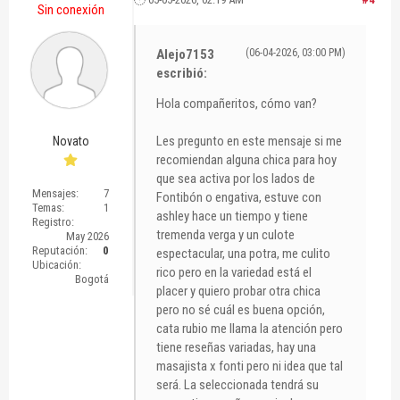
Sin conexión
Alejo7153
(06-04-2026, 03:00 PM)
escribió:
Hola compañeritos, cómo van?
Les pregunto en este mensaje si me
Novato
recomiendan alguna chica para hoy
que sea activa por los lados de
Mensajes:
7
Fontibón o engativa, estuve con
Temas:
1
ashley hace un tiempo y tiene
Registro:
tremenda verga y un culote
May 2026
Reputación:
0
espectacular, una potra, me culito
Ubicación:
rico pero en la variedad está el
Bogotá
placer y quiero probar otra chica
pero no sé cuál es buena opción,
cata rubio me llama la atención pero
tiene reseñas variadas, hay una
masajista x fonti pero ni idea que tal
será. La seleccionada tendrá su