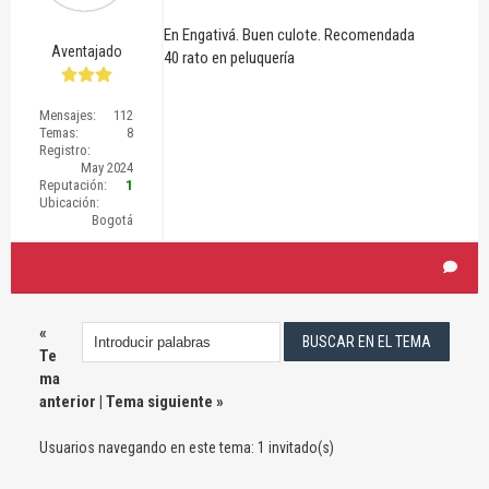
En Engativá. Buen culote. Recomendada
Aventajado
40 rato en peluquería
Mensajes:
112
Temas:
8
Registro:
May 2024
Reputación:
1
Ubicación:
Bogotá
«
Te
ma
anterior
|
Tema siguiente
»
Usuarios navegando en este tema: 1 invitado(s)