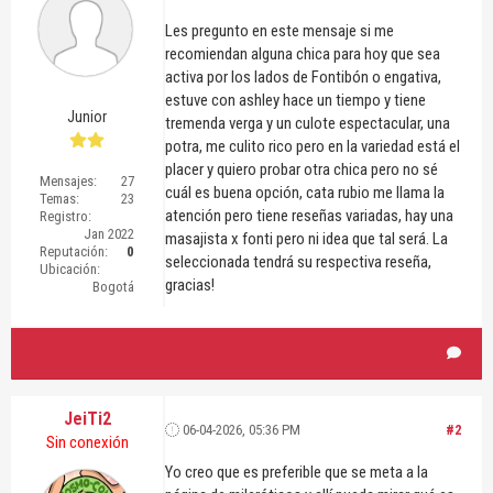
Les pregunto en este mensaje si me
recomiendan alguna chica para hoy que sea
activa por los lados de Fontibón o engativa,
estuve con ashley hace un tiempo y tiene
Junior
tremenda verga y un culote espectacular, una
potra, me culito rico pero en la variedad está el
placer y quiero probar otra chica pero no sé
Mensajes:
27
cuál es buena opción, cata rubio me llama la
Temas:
23
atención pero tiene reseñas variadas, hay una
Registro:
Jan 2022
masajista x fonti pero ni idea que tal será. La
Reputación:
0
seleccionada tendrá su respectiva reseña,
Ubicación:
gracias!
Bogotá
JeiTi2
06-04-2026, 05:36 PM
#2
Sin conexión
Yo creo que es preferible que se meta a la