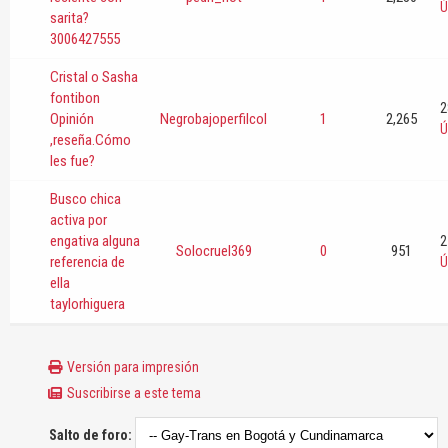
Ú
sarita?
3006427555
Cristal o Sasha
fontibon
2
Opinión
Negrobajoperfilcol
1
2,265
Ú
,reseña.Cómo
les fue?
Busco chica
activa por
engativa alguna
2
Solocruel369
0
951
referencia de
Ú
ella
taylorhiguera
Versión para impresión
Suscribirse a este tema
Salto de foro: