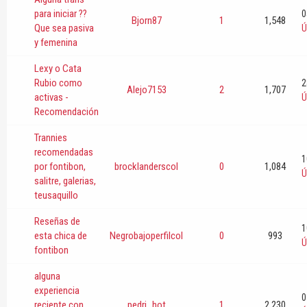
para iniciar ??
0
Bjorn87
1
1,548
Que sea pasiva
Ú
y femenina
Lexy o Cata
Rubio como
2
Alejo7153
2
1,707
activas -
Ú
Recomendación
Trannies
recomendadas
1
por fontibon,
brocklanderscol
0
1,084
Ú
salitre, galerias,
teusaquillo
Reseñas de
1
esta chica de
Negrobajoperfilcol
0
993
Ú
fontibon
alguna
experiencia
0
reciente con
pedri_hot
1
2,230