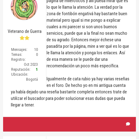
página de mileróticos y allí pueda mirar qué es
lo que le llama la atención. La verdad por la
zona de fontibón engativá hay bastante buen
material pero igual si me pongo a explicar
cuales a mi parecer si son unos buenos
Veterano de Guerra
servicios, puede que a la final no sean mucho
de su agrado. Entonces mejor échese una
pasadita por la página, mire a ver qué es lo que
Mensajes:
10
le llama la atención y ponga los enlaces. Así
Temas:
0
de esa manera se le puede dar una
Registro:
Oct 2023
recomendación un poco más específica.
Reputación:
1
Ubicación:
Igualmente de cata rubio ya hay varias reseñas
Bogotá
en el foro. De hecho yo en mi antigua cuenta
ya había dejado una reseña bastante completa entonces trate de
utilizar el buscador para poder solucionar esas dudas que pueda
llegar a tener.