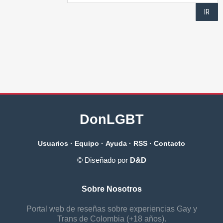
DonLGBT
Usuarios
·
Equipo
·
Ayuda
·
RSS
·
Contacto
© Diseñado por
D&D
Sobre Nosotros
Portal web de reseñas sobre experiencias Gay y
Trans de Colombia (+18 años).