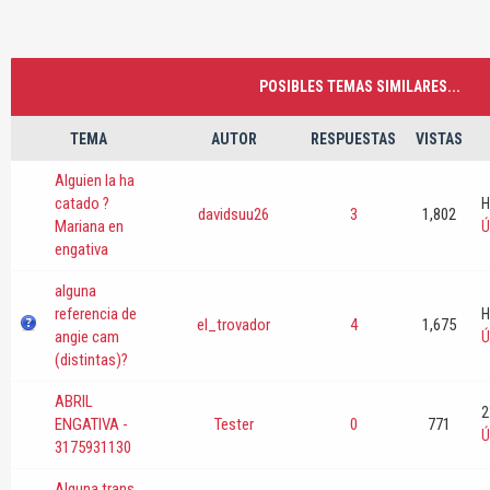
POSIBLES TEMAS SIMILARES...
TEMA
AUTOR
RESPUESTAS
VISTAS
Alguien la ha
catado ?
H
davidsuu26
3
1,802
Mariana en
Ú
engativa
alguna
referencia de
H
el_trovador
4
1,675
angie cam
Ú
(distintas)?
ABRIL
2
ENGATIVA -
Tester
0
771
Ú
3175931130
Alguna trans