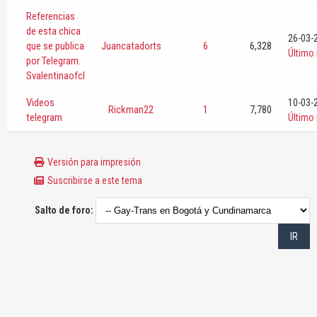
Referencias
de esta chica
26-03-
que se publica
Juancatadorts
6
6,328
Último
por Telegram.
Svalentinaofcl
Videos
10-03-
Rickman22
1
7,780
telegram
Último
Versión para impresión
Suscribirse a este tema
Salto de foro: