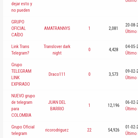
Último
dejar esto y
no pueden
GRUPO
20-08-
OFICIAL
AMATRANNYS
1
2,081
Último
CAÍDO
Link Trans
Translover dark
04-05-
0
4,428
Telegram?
night
Último
Grupo
TELEGRAM
09-02-
Draco111
0
3,573
LINK
Último
EXPIRADO
NUEVO grupo
de telegram
JUAN DEL
06-02-
1
12,196
para
BARRIO
Último
COLOMBIA
Grupo Oficial
01-02-
ricorodriguez
22
54,926
telegram
Último