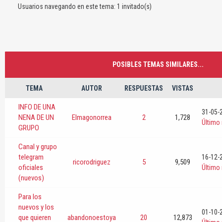
Usuarios navegando en este tema: 1 invitado(s)
POSIBLES TEMAS SIMILARES...
TEMA
AUTOR
RESPUESTAS
VISTAS
INFO DE UNA
31-05-
NENA DE UN
Elmagonorrea
2
1,728
Último
GRUPO
Canal y grupo
telegram
16-12-
ricorodriguez
5
9,509
oficiales
Último
(nuevos)
Para los
nuevos y los
01-10-
que quieren
abandonoestoya
20
12,873