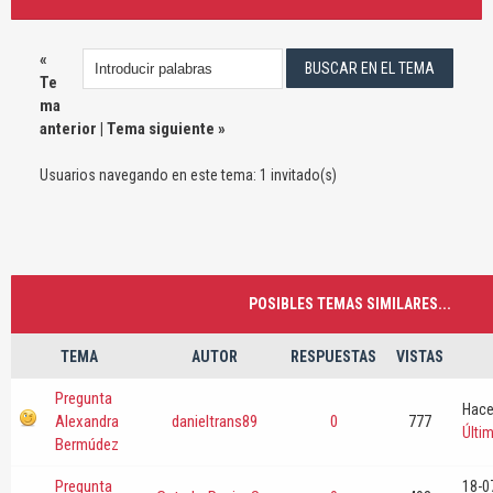
«
Te
ma
anterior
|
Tema siguiente
»
Usuarios navegando en este tema: 1 invitado(s)
POSIBLES TEMAS SIMILARES...
TEMA
AUTOR
RESPUESTAS
VISTAS
Pregunta
Hace
Alexandra
danieltrans89
0
777
Últi
Bermúdez
Pregunta
18-0