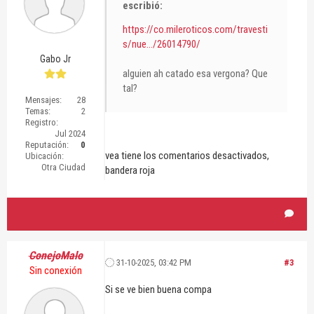
escribió:
https://co.mileroticos.com/travesti
s/nue.../26014790/
Gabo Jr
alguien ah catado esa vergona? Que
tal?
Mensajes:
28
Temas:
2
Registro:
Jul 2024
Reputación:
0
vea tiene los comentarios desactivados,
Ubicación:
Otra Ciudad
bandera roja
ConejoMalo
31-10-2025, 03:42 PM
#3
Sin conexión
Si se ve bien buena compa