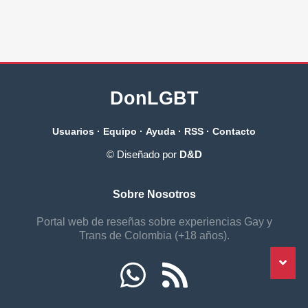
DonLGBT
Usuarios
·
Equipo
·
Ayuda
·
RSS
·
Contacto
© Diseñado por
D&D
Sobre Nosotros
Portal web de reseñas sobre experiencias Gay y
Trans de Colombia (+18 años).