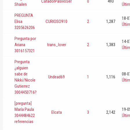
CatadorPasivoSer
0
493
Shailen
Últi
PREGUNTA
18-0
Elisa
CURIOSO910
2
1,287
Últi
3205626206
Pregunta por
14-0
Ariana
trans_lover
2
1,383
Últi
3016157321
Pregunta
¿alguien
sabe de
08-0
Undead69
1
1,116
Nikki/Nicole
Últi
Gutierrez
3004450716?
[pregunta]
María Paula
19-0
Elcata
3
2,142
3044484622
Últi
referencias