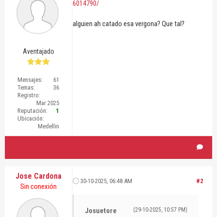
6014790/
alguien ah catado esa vergona? Que tal?
Aventajado
Mensajes:
61
Temas:
36
Registro:
Mar 2025
Reputación:
1
Ubicación:
Medellin
Jose Cardona
30-10-2025, 06:48 AM
#2
Sin conexión
Josuetore
(29-10-2025, 10:57 PM)