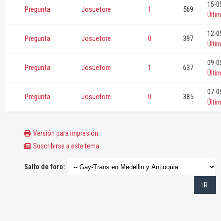
15-0
Pregunta
Josuetore
1
569
Últi
12-0
Pregunta
Josuetore
0
397
Últi
09-0
Pregunta
Josuetore
1
637
Últi
07-0
Pregunta
Josuetore
0
385
Últi
Versión para impresión
Suscribirse a este tema
Salto de foro: