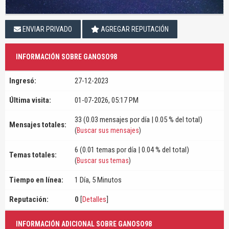
ENVIAR PRIVADO
AGREGAR REPUTACIÓN
INFORMACIÓN SOBRE GANOSO98
Ingresó:
27-12-2023
Última visita:
01-07-2026, 05:17 PM
33 (0.03 mensajes por día | 0.05 % del total)
Mensajes totales:
(
Buscar sus mensajes
)
6 (0.01 temas por día | 0.04 % del total)
Temas totales:
(
Buscar sus temas
)
Tiempo en línea:
1 Día, 5 Minutos
Reputación:
0
[
Detalles
]
INFORMACIÓN ADICIONAL SOBRE GANOSO98