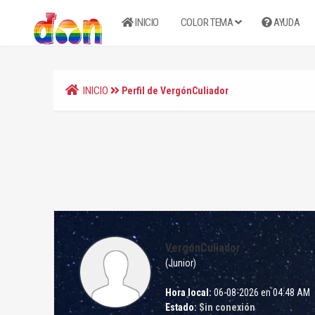
INICIO
COLOR TEMA
AYUDA
INICIO
Perfil de VergónCuliador
VergónCuliador
(Junior)
Hora local:
06-08-2026 en 04:48 AM
Estado:
Sin conexión