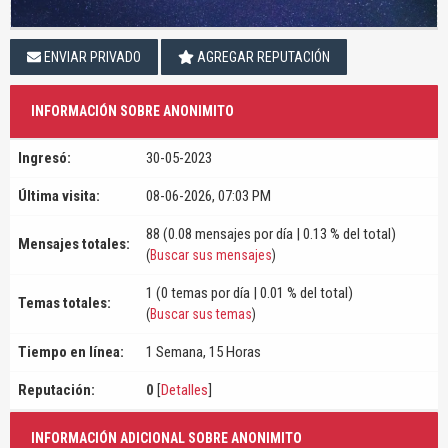
ENVIAR PRIVADO
AGREGAR REPUTACIÓN
INFORMACIÓN SOBRE ANONIMITO
Ingresó:
30-05-2023
Última visita:
08-06-2026, 07:03 PM
88 (0.08 mensajes por día | 0.13 % del total)
Mensajes totales:
(
Buscar sus mensajes
)
1 (0 temas por día | 0.01 % del total)
Temas totales:
(
Buscar sus temas
)
Tiempo en línea:
1 Semana, 15 Horas
Reputación:
0
[
Detalles
]
INFORMACIÓN ADICIONAL SOBRE ANONIMITO