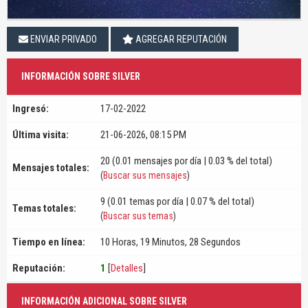
ENVIAR PRIVADO
AGREGAR REPUTACIÓN
INFORMACIÓN SOBRE SILVER
Ingresó:
17-02-2022
Última visita:
21-06-2026, 08:15 PM
20 (0.01 mensajes por día | 0.03 % del total)
Mensajes totales:
(
Buscar sus mensajes
)
9 (0.01 temas por día | 0.07 % del total)
Temas totales:
(
Buscar sus temas
)
Tiempo en línea:
10 Horas, 19 Minutos, 28 Segundos
Reputación:
1
[
Detalles
]
INFORMACIÓN ADICIONAL SOBRE SILVER