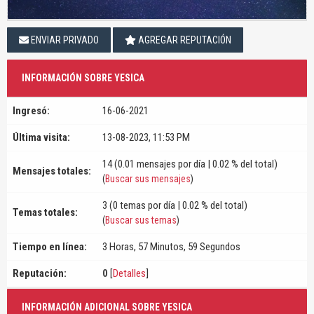
ENVIAR PRIVADO
AGREGAR REPUTACIÓN
INFORMACIÓN SOBRE YESICA
Ingresó:
16-06-2021
Última visita:
13-08-2023, 11:53 PM
14 (0.01 mensajes por día | 0.02 % del total)
Mensajes totales:
(
Buscar sus mensajes
)
3 (0 temas por día | 0.02 % del total)
Temas totales:
(
Buscar sus temas
)
Tiempo en línea:
3 Horas, 57 Minutos, 59 Segundos
Reputación:
0
[
Detalles
]
INFORMACIÓN ADICIONAL SOBRE YESICA