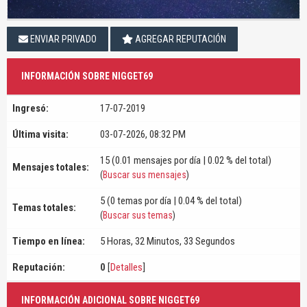
ENVIAR PRIVADO
AGREGAR REPUTACIÓN
INFORMACIÓN SOBRE NIGGET69
Ingresó:
17-07-2019
Última visita:
03-07-2026, 08:32 PM
15 (0.01 mensajes por día | 0.02 % del total)
Mensajes totales:
(
Buscar sus mensajes
)
5 (0 temas por día | 0.04 % del total)
Temas totales:
(
Buscar sus temas
)
Tiempo en línea:
5 Horas, 32 Minutos, 33 Segundos
Reputación:
0
[
Detalles
]
INFORMACIÓN ADICIONAL SOBRE NIGGET69