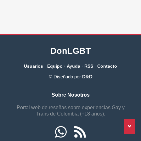
DonLGBT
Usuarios
·
Equipo
·
Ayuda
·
RSS
·
Contacto
© Diseñado por
D&D
Sobre Nosotros
Portal web de reseñas sobre experiencias Gay y
Trans de Colombia (+18 años).