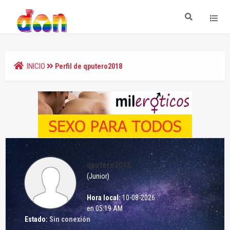
INICIO
Perfil de qputero2018
qputero2018
(Junior)
Hora local:
10-08-2026
en 05:19 AM
Estado:
Sin conexión