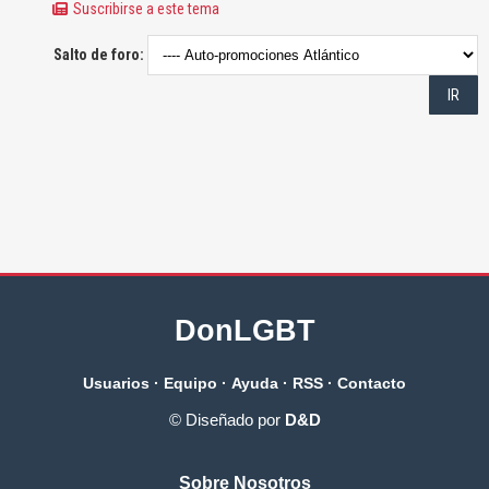
Suscribirse a este tema
Salto de foro:
DonLGBT
Usuarios
·
Equipo
·
Ayuda
·
RSS
·
Contacto
© Diseñado por
D&D
Sobre Nosotros