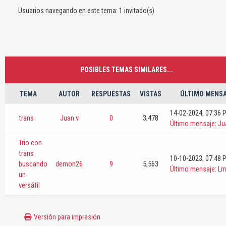
Usuarios navegando en este tema: 1 invitado(s)
POSIBLES TEMAS SIMILARES...
TEMA
AUTOR
RESPUESTAS
VISTAS
ÚLTIMO MENS
14-02-2024, 07:36 
trans
Juan v
0
3,478
Último mensaje
:
Ju
Trio con
trans
10-10-2023, 07:48 
buscando
demon26
9
5,563
Último mensaje
:
Lm
un
versátil
Versión para impresión