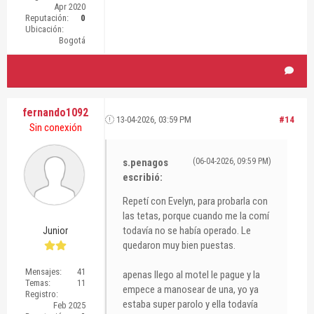
Apr 2020
Reputación:
0
Ubicación:
Bogotá
fernando1092
13-04-2026, 03:59 PM
#14
Sin conexión
s.penagos
(06-04-2026, 09:59 PM)
escribió:
Repetí con Evelyn, para probarla con
las tetas, porque cuando me la comí
todavía no se había operado. Le
Junior
quedaron muy bien puestas.
Mensajes:
41
apenas llego al motel le pague y la
Temas:
11
empece a manosear de una, yo ya
Registro:
estaba super parolo y ella todavía
Feb 2025