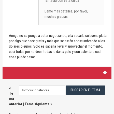
fantasía con esta chica
Deme más detalles, por favor,
muchas gracias
Amigo no se ponga a estar negociando, ella sacaría su buena plata
por algo que hace gratis y más que se están acostumbrando a los
dólares o euros. Solo es saberla llevar y aprovechar el momento,
casi todas por no decir todas lo dan a pelo y con calentura cual
cosa puede pasar...
«
Te
ma
anterior
|
Tema siguiente
»