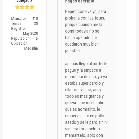
Añejado
nagos escribió:
Repetí con Evelyn, para
probarla con las tetas,
Mensajes:
418
Temas:
38
porque cuando me la
Registro:
comí todavía no se
May 2020
había operado. Le
Reputación:
5
Ubicación:
quedaron muy bien
Medellin
puestas.
apenas llego al motel le
pague y la empece a
manosear de una, yo ya
estaba super parolo y
ella todavía no, así y
todo es mas grande y
grueso que mi chimbo
que es normalito, le
empece a dar en pollo
asado y se le paro sin ni
siquera tocarselo o
mamarselo, solo con