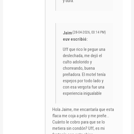
y dura.
Jaim
(28-04-2026, 03:14 PM)
euv escribió:
Uff que rico le pegue una
deslechada, me dejó el
culto adolorido y
chorreando, buena
preñadora. El motel tenía
espejos por todo lado y
con esa vergota fue una
experiencia inigualable
Hola Jaime, me encantaría que esta
flaca me coja a pelo y me preñe...
Cuánto le cobro para que se lo
metiera sin condón? Uff, es mi