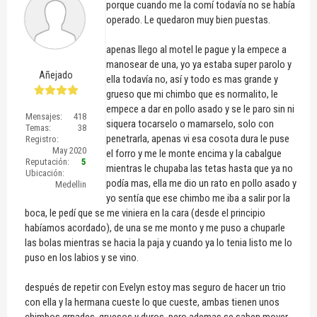
porque cuando me la comí todavía no se había
operado. Le quedaron muy bien puestas.
apenas llego al motel le pague y la empece a
manosear de una, yo ya estaba super parolo y
Añejado
ella todavía no, así y todo es mas grande y
grueso que mi chimbo que es normalito, le
empece a dar en pollo asado y se le paro sin ni
Mensajes:
418
siquera tocarselo o mamarselo, solo con
Temas:
38
penetrarla, apenas vi esa cosota dura le puse
Registro:
May 2020
el forro y me le monte encima y la cabalgue
Reputación:
5
mientras le chupaba las tetas hasta que ya no
Ubicación:
podía mas, ella me dio un rato en pollo asado y
Medellin
yo sentía que ese chimbo me iba a salir por la
boca, le pedí que se me viniera en la cara (desde el principio
habíamos acordado), de una se me monto y me puso a chuparle
las bolas mientras se hacia la paja y cuando ya lo tenia listo me lo
puso en los labios y se vino.
después de repetir con Evelyn estoy mas seguro de hacer un trio
con ella y la hermana cueste lo que cueste, ambas tienen unos
chimbos grnades, gruesos y duros, pero ademas se saben mover