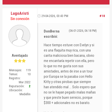
LugoAristi
29-04-2026, 03:43 PM
#18
Sin conexión
DonBerna
(06-01-2026, 06:18 PM)
escribió:
Hace tiempo estuve con Evelyn y si
es una flaquita muy rica, con una
carita maliciosa bien bacana, obvio
Aventajado
me encantaría repetir con ella, pero
lo que no me gusta son sus
Mensajes:
119
amistades, antes de irse a un tour
Temas:
10
por Europa se la pasaba con Hello
Registro:
Kitty y otras pirobas que siempre
Mar 2022
Reputación:
2
han atendido mal ... Solo espero que
Ubicación:
no se le hayan pegado malas mañas
Medellin
y que preste buen servicio, porque
$300 + adicionales no es barato.