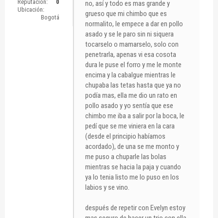
Reputación:
0
no, así y todo es mas grande y
Ubicación:
grueso que mi chimbo que es
Bogotá
normalito, le empece a dar en pollo
asado y se le paro sin ni siquera
tocarselo o mamarselo, solo con
penetrarla, apenas vi esa cosota
dura le puse el forro y me le monte
encima y la cabalgue mientras le
chupaba las tetas hasta que ya no
podía mas, ella me dio un rato en
pollo asado y yo sentía que ese
chimbo me iba a salir por la boca, le
pedí que se me viniera en la cara
(desde el principio habíamos
acordado), de una se me monto y
me puso a chuparle las bolas
mientras se hacia la paja y cuando
ya lo tenia listo me lo puso en los
labios y se vino.
después de repetir con Evelyn estoy
mas seguro de hacer un trio con ella