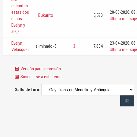
encantan
estas dos
20-06-2020, 08
Bukarito
1
5,580
nenas
Último mensaje
Evelyn y
aleja
Evelyn
23-04-2020, 08
eliminado-5
3
7,634
Velasquez
Último mensaje
Versión para impresión
Suscribirse a este tema
Salto de foro: