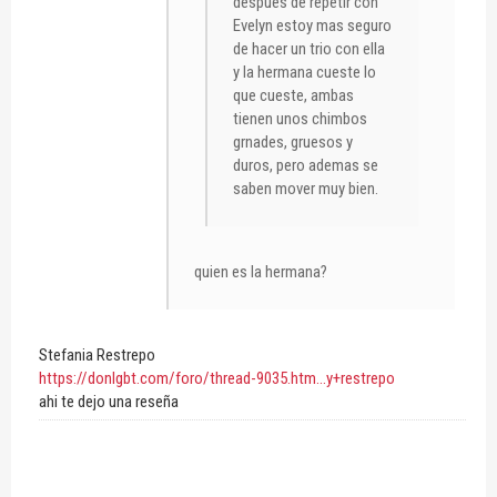
después de repetir con
Evelyn estoy mas seguro
de hacer un trio con ella
y la hermana cueste lo
que cueste, ambas
tienen unos chimbos
grnades, gruesos y
duros, pero ademas se
saben mover muy bien.
quien es la hermana?
Stefania Restrepo
https://donlgbt.com/foro/thread-9035.htm...y+restrepo
ahi te dejo una reseña