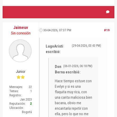
Jaimeuv
30-04-2026, 07:37 PM
#19
Sin conexión
LugoAristi
(29-04-2026, 03:43 PM)
escribió:
Don
(06-01-2026, 06:18 PM)
Junior
Berna escribió:
Hace tiempo estuve con
Evelyn y si es una
Mensajes:
22
Temas:
1
flaquita muy rica, con
Registro:
una carita maliciosa bien
Jan 2023
bacana, obvio me
Reputación:
2
Ubicación:
encantaría repetir con
Bogotá
ella, pero lo que no me