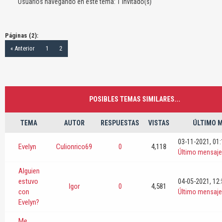
Usuarios navegando en este tema: 1 invitado(s)
Páginas (2):
« Anterior
1
2
POSIBLES TEMAS SIMILARES...
TEMA
AUTOR
RESPUESTAS
VISTAS
ÚLTIMO 
03-11-2021, 01
Evelyn
Culionrico69
0
4,118
Último mensaje
Alguien
estuvo
04-05-2021, 12
Igor
0
4,581
con
Último mensaje
Evelyn?
Me