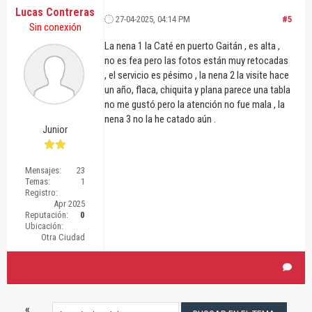
Lucas Contreras
27-04-2025, 04:14 PM
#5
Sin conexión
La nena 1 la Caté en puerto Gaitán , es alta ,
no es fea pero las fotos están muy retocadas
, el servicio es pésimo , la nena 2 la visite hace
un año, flaca, chiquita y plana parece una tabla
no me gustó pero la atención no fue mala , la
nena 3 no la he catado aún .
Junior
Mensajes:
23
Temas:
1
Registro:
Apr 2025
Reputación:
0
Ubicación:
Otra Ciudad
«