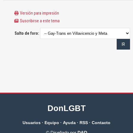
Versión para impresión
Suscribirse a este tema
Salto de foro:
DonLGBT
Usuarios
·
Equipo
·
Ayuda
·
RSS
·
Contacto
© Diseñado por
D&D