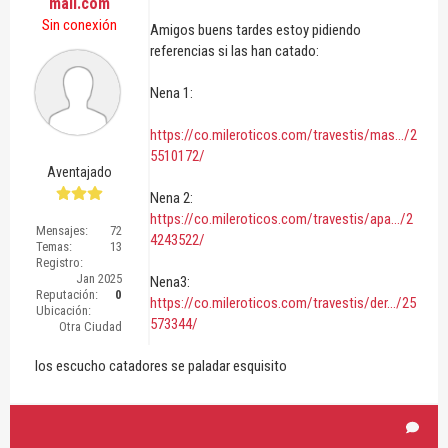
mail.com
Sin conexión
Amigos buens tardes estoy pidiendo
referencias si las han catado:
Nena 1:
https://co.mileroticos.com/travestis/mas.../2
5510172/
Aventajado
Nena 2:
https://co.mileroticos.com/travestis/apa.../2
Mensajes:
72
4243522/
Temas:
13
Registro:
Jan 2025
Nena3:
Reputación:
0
https://co.mileroticos.com/travestis/der.../25
Ubicación:
573344/
Otra Ciudad
los escucho catadores se paladar esquisito