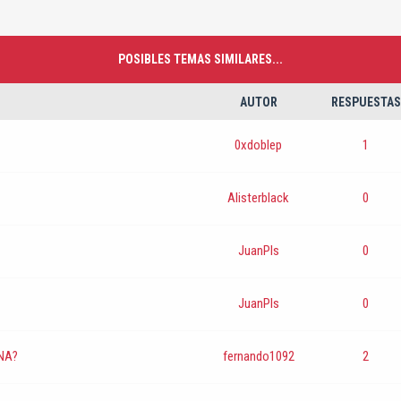
POSIBLES TEMAS SIMILARES...
AUTOR
RESPUESTAS
0xdoblep
1
Alisterblack
0
JuanPls
0
JuanPls
0
NA?
fernando1092
2