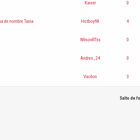
Kaiser
0
na de nombre Tania
Hotboy98
4
WilsonRTss
0
Andres_24
0
Vacilon
3
Salto de f