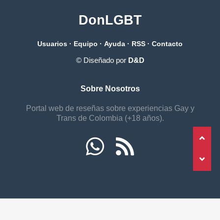
DonLGBT
Usuarios
·
Equipo
·
Ayuda
·
RSS
·
Contacto
© Diseñado por
D&D
Sobre Nosotros
Portal web de reseñas sobre experiencias Gay y
Trans de Colombia (+18 años).