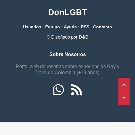
DonLGBT
Usuarios
·
Equipo
·
Ayuda
·
RSS
·
Contacto
© Diseñado por
D&D
Sobre Nosotros
Portal web de reseñas sobre experiencias Gay y
Trans de Colombia (+18 años).