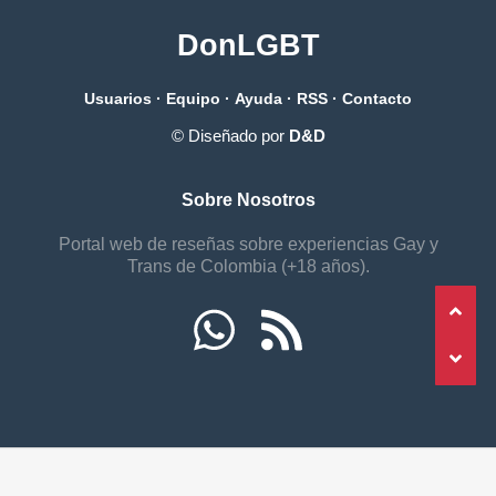
DonLGBT
Usuarios
·
Equipo
·
Ayuda
·
RSS
·
Contacto
© Diseñado por
D&D
Sobre Nosotros
Portal web de reseñas sobre experiencias Gay y
Trans de Colombia (+18 años).