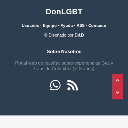
DonLGBT
Usuarios
·
Equipo
·
Ayuda
·
RSS
·
Contacto
© Diseñado por
D&D
Sobre Nosotros
Portal web de reseñas sobre experiencias Gay y
Trans de Colombia (+18 años).